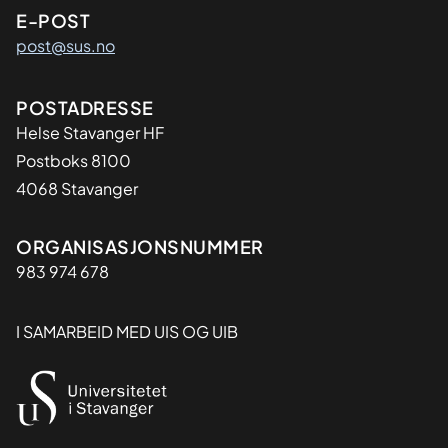
E-POST
post@sus.no
Adresse
POSTADRESSE
Helse Stavanger HF
Postboks 8100
4068 Stavanger
Organisasjon
ORGANISASJONSNUMMER
983 974 678
I SAMARBEID MED UIS OG UIB