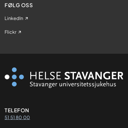
FØLG OSS
LinkedIn
Flickr
Kontaktinformasjon
TELEFON
51 51 80 00