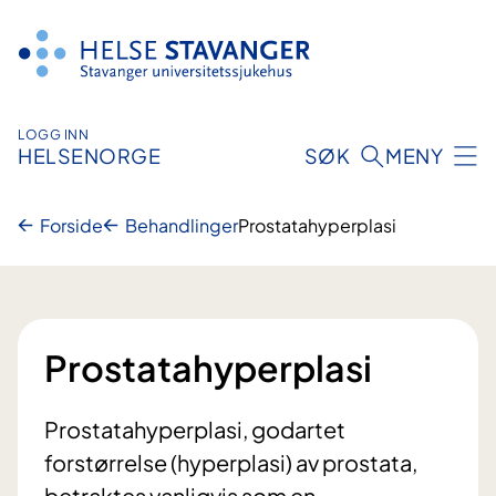
Hopp
til
innhold
LOGG INN
HELSENORGE
SØK
MENY
Forside
Behandlinger
Prostatahyperplasi
Prostatahyperplasi
Prostatahyperplasi, godartet
forstørrelse (hyperplasi) av prostata,
betraktes vanligvis som en