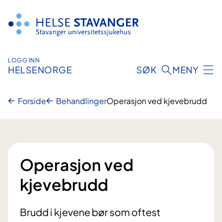
Hopp
til
innhold
LOGG INN
HELSENORGE
SØK
MENY
Forside
Behandlinger
Operasjon ved kjevebrudd
Operasjon ved
kjevebrudd
Brudd i kjevene bør som oftest