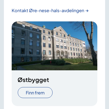
Kontakt Øre-nese-hals-avdelingen
Østbygget
Finn frem