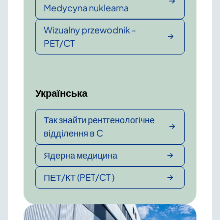
Medycyna nuklearna
Wizualny przewodnik -
PET/CT
Українська
Так знайти рентгенологічне
відділення в C
Ядерна медицина
ПЕТ/КТ (PET/CT )