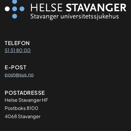
Kontaktinformasjon
TELEFON
51 51 80 00
E-POST
post@sus.no
Adresse
POSTADRESSE
Helse Stavanger HF
Postboks 8100
4068 Stavanger