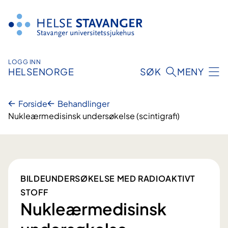
Hopp
til
innhold
LOGG INN
HELSENORGE
SØK
MENY
Forside
Behandlinger
Nukleærmedisinsk undersøkelse (scintigrafi)
BILDEUNDERSØKELSE MED RADIOAKTIVT
STOFF
Nukleærmedisinsk