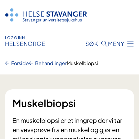
Hopp
til
innhold
LOGG INN
HELSENORGE
SØK
MENY
Forside
Behandlinger
Muskelbiopsi
Muskelbiopsi
En muskelbiopsi er et inngrep der vi tar
en vevsprøve fra en muskel og gjør en
mikroskopisk undersøkelse av prøven