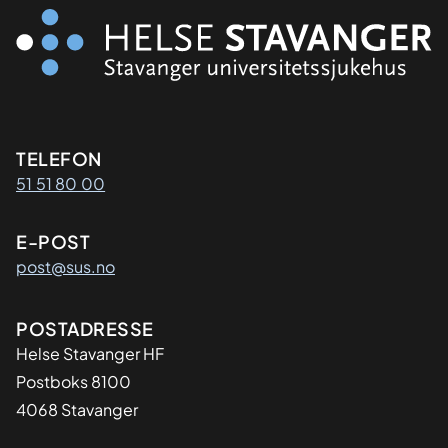
Kontaktinformasjon
TELEFON
51 51 80 00
E-POST
post@sus.no
Adresse
POSTADRESSE
Helse Stavanger HF
Postboks 8100
4068 Stavanger