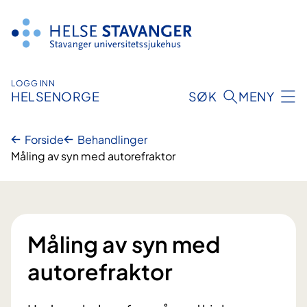
Hopp
til
innhold
LOGG INN
HELSENORGE
SØK
MENY
Forside
Behandlinger
Måling av syn med autorefraktor
Måling av syn med
autorefraktor