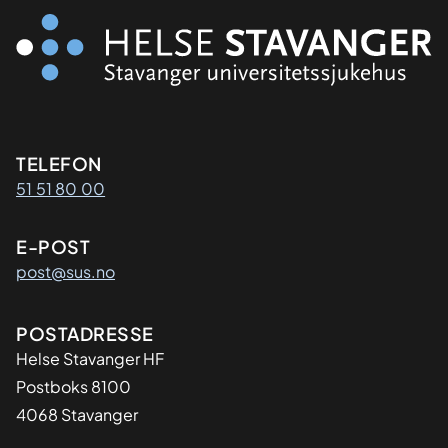
Kontaktinformasjon
TELEFON
51 51 80 00
E-POST
post@sus.no
Adresse
POSTADRESSE
Helse Stavanger HF
Postboks 8100
4068 Stavanger