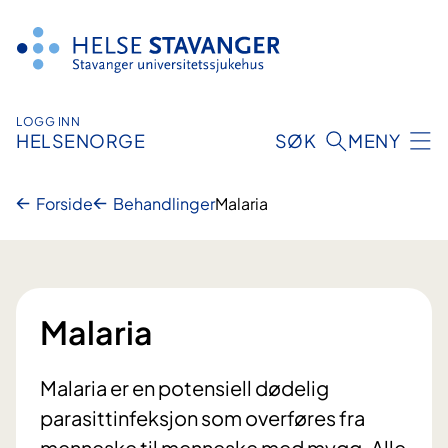
Hopp
til
innhold
LOGG INN
HELSENORGE
SØK
MENY
Forside
Behandlinger
Malaria
Malaria
Malaria er en potensiell dødelig
parasittinfeksjon som overføres fra
menneske til menneske med mygg. Alle