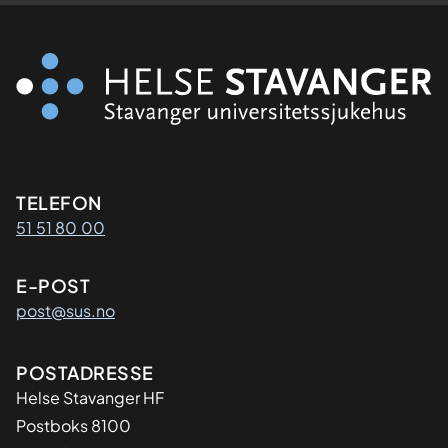
Kontaktinformasjon
TELEFON
51 51 80 00
E-POST
post@sus.no
Adresse
POSTADRESSE
Helse Stavanger HF
Postboks 8100