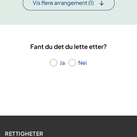
Vis flere arrangement
(1)
l
a
n
g
v
Fant du det du lette etter?
a
r
Ja
Nei
i
g
s
m
e
r
t
e
(
RETTIGHETER