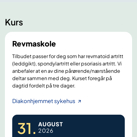
Kurs
Revmaskole
Tilbudet passer for deg som har revmatoid artritt
(leddgikt), spondylartritt eller psoriasis artritt. Vi
anbefaler at en av dine pårørende/nærstående
deltar sammen med deg. Kurset foregår på
dagtid fordelt på tre dager.
R
Diakonhjemmet sykehus
e
v
31
.
AUGUST
m
2026
a