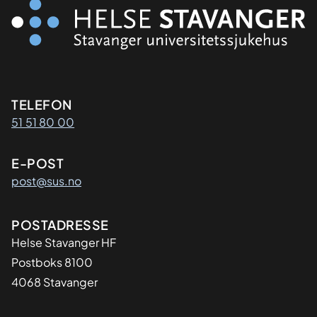
Kontaktinformasjon
TELEFON
51 51 80 00
E-POST
post@sus.no
Adresse
POSTADRESSE
Helse Stavanger HF
Postboks 8100
4068 Stavanger