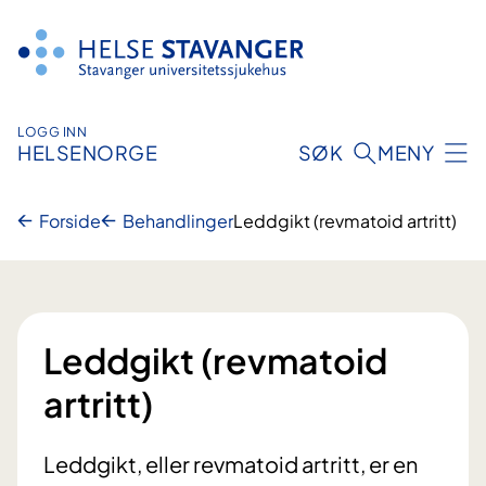
Hopp
til
innhold
LOGG INN
HELSENORGE
SØK
MENY
Forside
Behandlinger
Leddgikt (revmatoid artritt)
Leddgikt (revmatoid
artritt)
Leddgikt, eller revmatoid artritt, er en