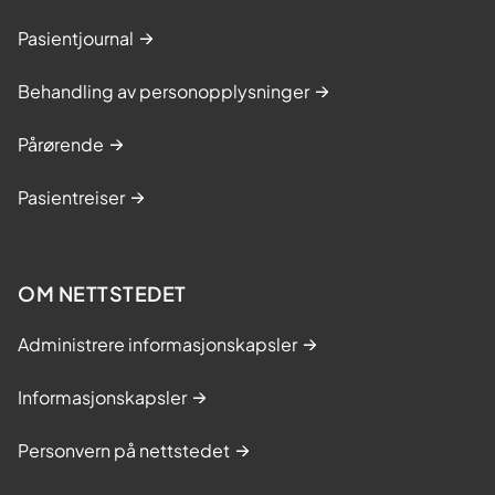
d
Pasientjournal
i
g
Behandling av personopplysninger
i
t
Pårørende
a
l
Pasientreiser
t
)
OM NETTSTEDET
Administrere informasjonskapsler
Informasjonskapsler
Personvern på nettstedet