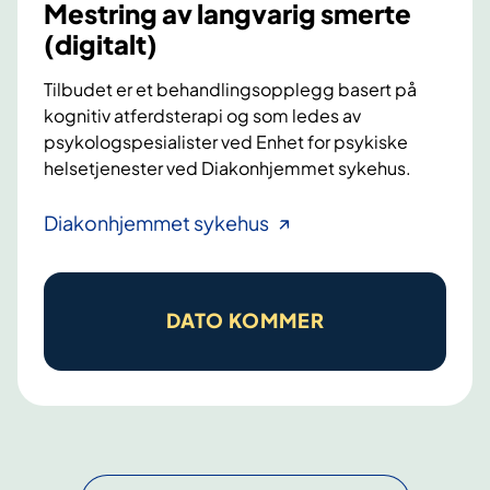
t
Mestring av langvarig smerte
(digitalt)
Tilbudet er et behandlingsopplegg basert på
kognitiv atferdsterapi og som ledes av
psykologspesialister ved Enhet for psykiske
helsetjenester ved Diakonhjemmet sykehus.
M
Diakonhjemmet sykehus
e
s
t
DATO KOMMER
r
i
n
g
a
v