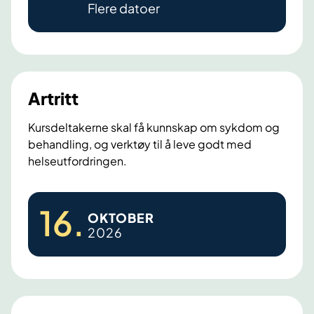
Flere datoer
s
k
o
l
e
Artritt
Kursdeltakerne skal få kunnskap om sykdom og
behandling, og verktøy til å leve godt med
helseutfordringen.
A
16
.
OKTOBER
r
2026
t
r
i
t