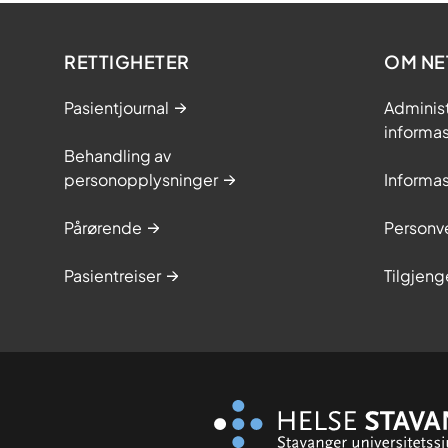
RETTIGHETER
OM NE
Pasientjournal
Adminis
informa
Behandling av
personopplysninger
Informa
Pårørende
Personve
Pasientreiser
Tilgjeng