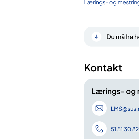
Lærings- og mestrin
Du må ha he
Kontakt
Lærings- og 
LMS
@sus
.
51 51 30 82