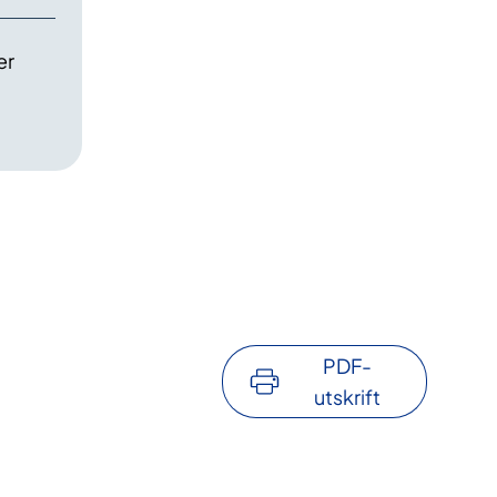
er
PDF-
utskrift