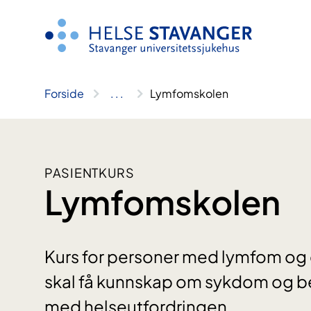
Hopp
til
innhold
Forside
..
.
Lymfomskolen
PASIENTKURS
Lymfomskolen
Kurs for personer med lymfom og
skal få kunnskap om sykdom og beh
med helseutfordringen.