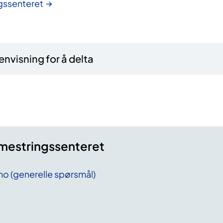
gssenteret
nvisning for å delta
mestringssenteret
no (generelle spørsmål)