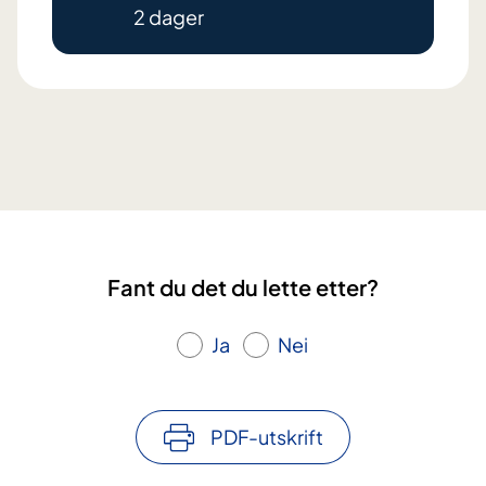
2 dager
B
r
y
s
t
k
r
e
Fant du det du lette etter?
f
t
Ja
Nei
:
L
i
PDF-utskrift
v
e