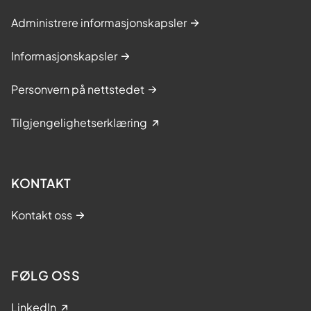
a
n
Administrere informasjonskapsler
d
Informasjonskapsler
l
i
Personvern på nettstedet
n
g
Tilgjengelighetserklæring
f
o
r
KONTAKT
t
i
Kontakt oss
d
l
i
FØLG OSS
g
b
LinkedIn