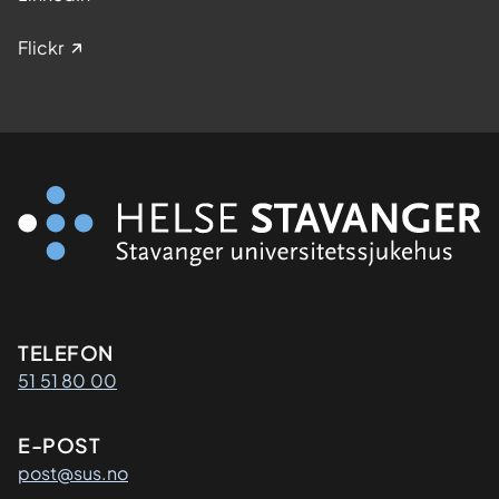
r
y
Flickr
s
t
k
r
e
f
t
Kontaktinformasjon
TELEFON
51 51 80 00
E-POST
post@sus.no