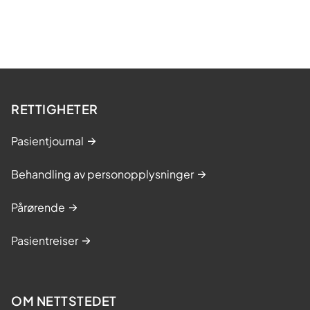
t
u
n
d
e
r
RETTIGHETER
o
Pasientjournal
g
e
Behandling av personopplysninger
t
t
Pårørende
e
r
Pasientreiser
b
e
h
OM NETTSTEDET