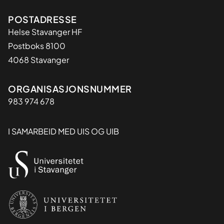
Adresse
POSTADRESSE
Helse Stavanger HF
Postboks 8100
4068 Stavanger
Organisasjon
ORGANISASJONSNUMMER
983 974 678
I SAMARBEID MED UIS OG UIB