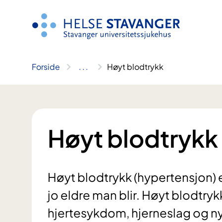
Hopp
til
innhold
Forside
..
.
Høyt blodtrykk
Høyt blodtrykk
Høyt blodtrykk (hypertensjon) e
jo eldre man blir. Høyt blodtryk
hjertesykdom, hjerneslag og 