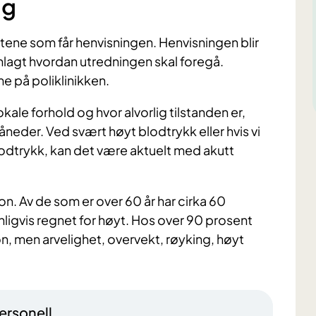
ng
stene som får henvisningen. Henvisningen blir
lanlagt hvordan utredningen skal foregå.
me på poliklinikken.
 lokale forhold og hvor alvorlig tilstanden er,
måneder. Ved svært høyt blodtrykk eller hvis vi
odtrykk, kan det være aktuelt med akutt
n. Av de som er over 60 år har cirka 60
nligvis regnet for høyt. Hos over 90 prosent
jon, men arvelighet, overvekt, røyking, høyt
ersonell