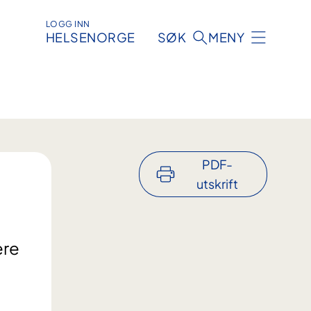
LOGG INN
HELSENORGE
SØK
MENY
PDF-
utskrift
ere