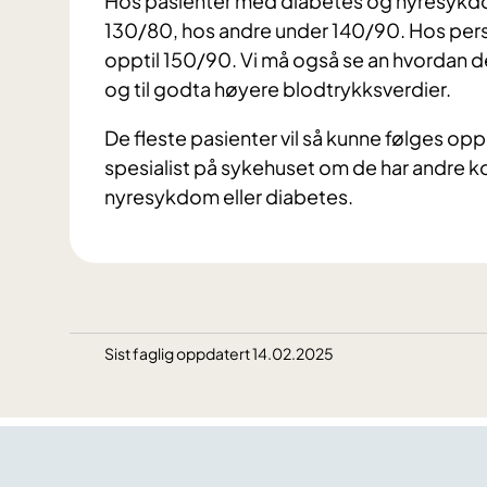
Hos pasienter med diabetes og nyresykdom
130/80, hos andre under 140/90. Hos person
opptil 150/90. Vi må også se an hvordan de
og til godta høyere blodtrykksverdier.
De fleste pasienter vil så kunne følges op
spesialist på sykehuset om de har andre 
nyresykdom eller diabetes.
Sist faglig oppdatert 14.02.2025