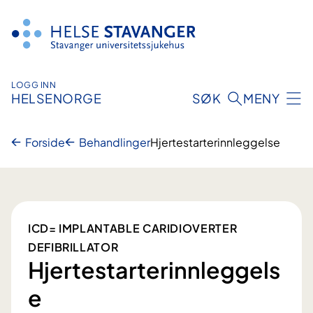
Hopp
til
innhold
LOGG INN
HELSENORGE
SØK
MENY
Forside
Behandlinger
Hjertestarterinnleggelse
ICD= IMPLANTABLE CARIDIOVERTER
DEFIBRILLATOR
Hjertestarterinnleggels
e