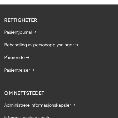
t
a
r
RETTIGHETER
t
e
Pasientjournal
r
Behandling av personopplysninger
(
I
Pårørende
C
D
Pasientreiser
-
b
æ
OM NETTSTEDET
r
e
Administrere informasjonskapsler
r
)
Informasjonskapsler