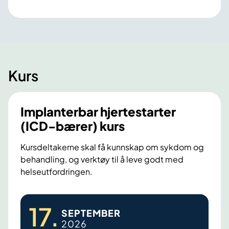
Kurs
Implanterbar hjertestarter
(ICD-bærer) kurs
Kursdeltakerne skal få kunnskap om sykdom og
behandling, og verktøy til å leve godt med
helseutfordringen.
I
17
.
SEPTEMBER
m
2026
p