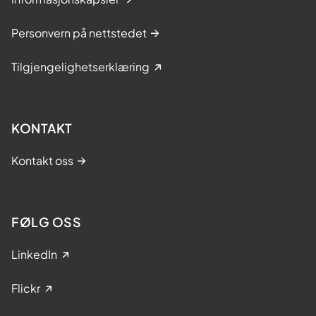
k
Personvern på nettstedet
u
r
Tilgjengelighetserklæring
s
KONTAKT
Kontakt oss
FØLG OSS
LinkedIn
Flickr