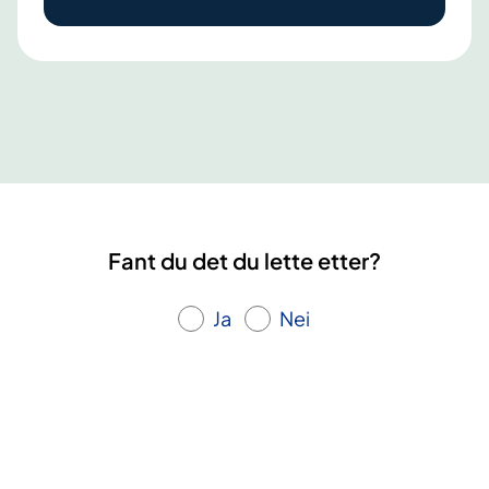
l
a
n
t
e
r
b
a
Fant du det du lette etter?
r
h
Ja
Nei
j
e
r
t
e
s