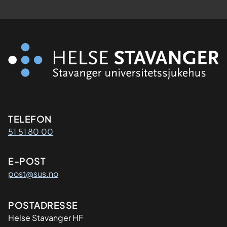
Kontaktinformasjon
TELEFON
51 51 80 00
E-POST
post@sus.no
Adresse
POSTADRESSE
Helse Stavanger HF