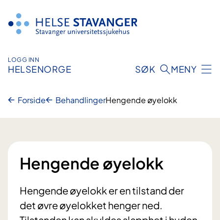
Hopp
til
innhold
LOGG INN
HELSENORGE
SØK
MENY
Forside
Behandlinger
Hengende øyelokk
Hengende øyelokk
Hengende øyelokk er en tilstand der
det øvre øyelokket henger ned.
Tilstanden kan skyldes slapphet i huden