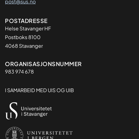
post@sus.no
Adresse
POSTADRESSE
Helse Stavanger HF
Postboks 8100
4068 Stavanger
Organisasjon
ORGANISASJONSNUMMER
983 974 678
I SAMARBEID MED UIS OG UIB