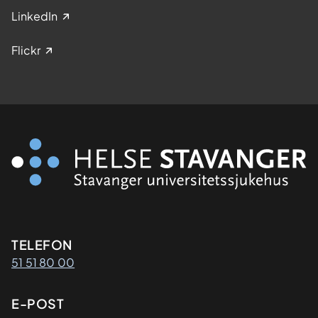
LinkedIn
Flickr
Kontaktinformasjon
TELEFON
51 51 80 00
E-POST