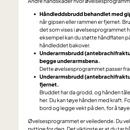
Andre håndskader hvor øvelsesprogramme
Håndleddsbrudd behandlet med gip
når gipsen eller rammen er fjernet. B
det som vises i øvelsesprogrammet he
eksempel kan du støtte håndflaten på
håndleddet bakover.
Underarmsbrudd (antebrachifraktur
begge underarmsbena.
Dette øvelsesprogrammet passer fra 
Underarmsbrudd (antebrachifraktur
fjernet.
Bruddet har da grodd, og hånden tål
her. Du kan tøye hånden med kraft. F
bord og legge vekt på den, for å tøy
Øvelsesprogrammet er veiledende. Du velg
nyttige for deg. Det viktigste er at du tar h