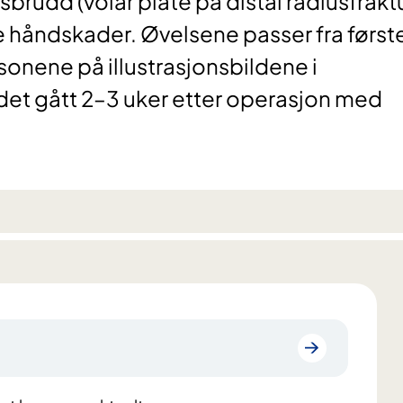
brudd (volar plate på distal radiusfraktu
 håndskader. Øvelsene passer fra først
sonene på illustrasjonsbildene i
et gått 2–3 uker etter operasjon med