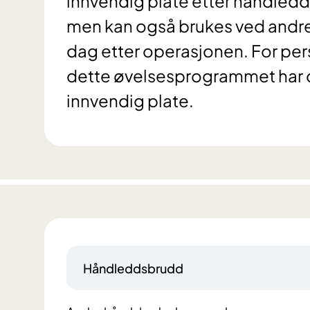
innvendig plate etter håndledds
men kan også brukes ved andre
dag etter operasjonen. For per
dette øvelsesprogrammet har d
innvendig plate.
Håndleddsbrudd