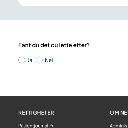
Fant du det du lette etter?
Ja
Nei
RETTIGHETER
OM NE
Pasientjournal
Adminis