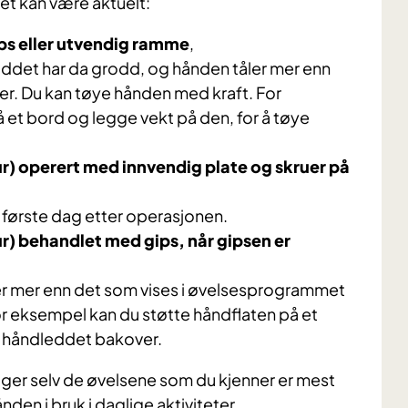
t kan være aktuelt:
s eller utvendig ramme
,
ruddet har da grodd, og hånden tåler mer enn
r. Du kan tøye hånden med kraft. For
 et bord og legge vekt på den, for å tøye
) operert med innvendig plate og skruer på
første dag etter operasjonen.
) behandlet med gips, når gipsen er
er mer enn det som vises i øvelsesprogrammet
or eksempel kan du støtte håndflaten på et
e håndleddet bakover.
er selv de øvelsene som du kjenner er mest
ånden i bruk i daglige aktiviteter.