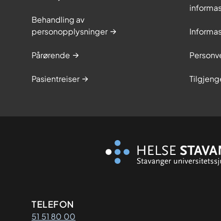
informa
Behandling av
personopplysninger
Informa
Pårørende
Personve
Pasientreiser
Tilgjeng
Kontaktinformasjon
TELEFON
51 51 80 00