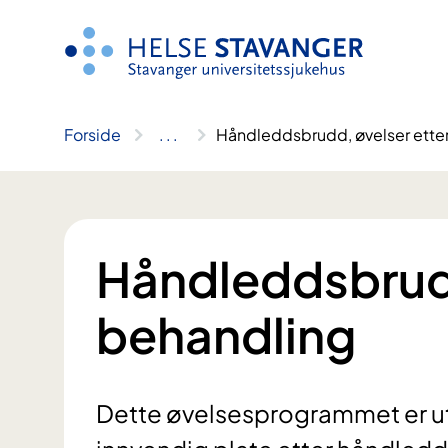
Hopp
til
innhold
Forside
..
.
Håndleddsbrudd, øvelser ette
Håndleddsbrudd
behandling
Dette øvelsesprogrammet er ut