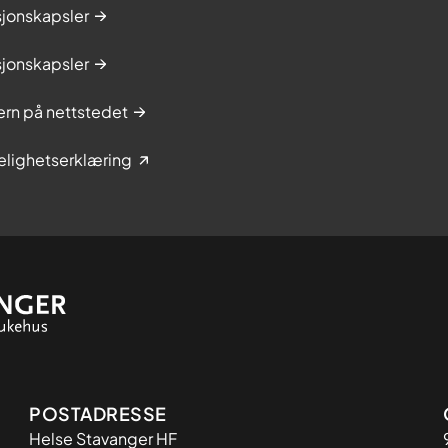
sjonskapsler
sjonskapsler
rn på nettstedet
elighetserklæring
Adresse
POSTADRESSE
Helse Stavanger HF