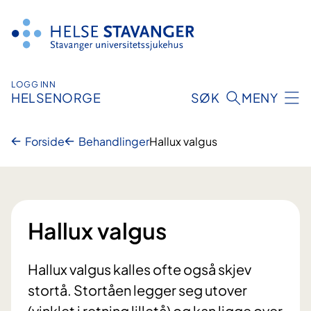
Hopp
til
innhold
LOGG INN
HELSENORGE
SØK
MENY
Forside
Behandlinger
Hallux valgus
Hallux valgus
Hallux valgus kalles ofte også skjev
stortå. Stortåen legger seg utover
(vinklet i retning lilletå) og kan ligge over