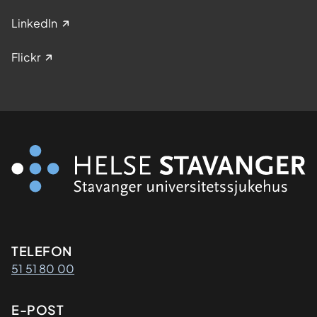
LinkedIn
Flickr
Kontaktinformasjon
TELEFON
51 51 80 00
E-POST