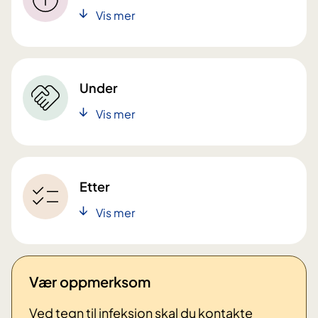
Vis mer
Under
Vis mer
Etter
Vis mer
Vær oppmerksom
Ved tegn til infeksjon skal du kontakte