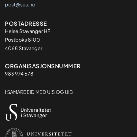
post@sus.no
Adresse
POSTADRESSE
Helse Stavanger HF
Postboks 8100
4068 Stavanger
Organisasjon
ORGANISASJONSNUMMER
983 974 678
I SAMARBEID MED UIS OG UIB