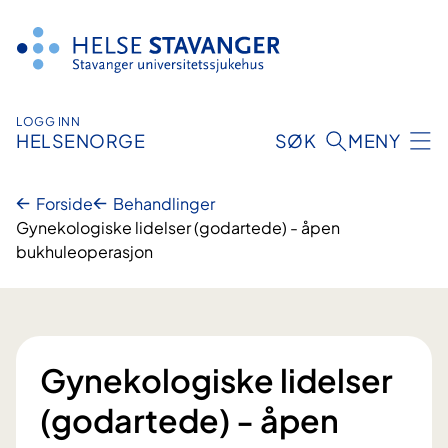
Hopp
til
innhold
LOGG INN
HELSENORGE
SØK
MENY
Forside
Behandlinger
Gynekologiske lidelser (godartede) - åpen
bukhuleoperasjon
Gynekologiske lidelser
(godartede) - åpen