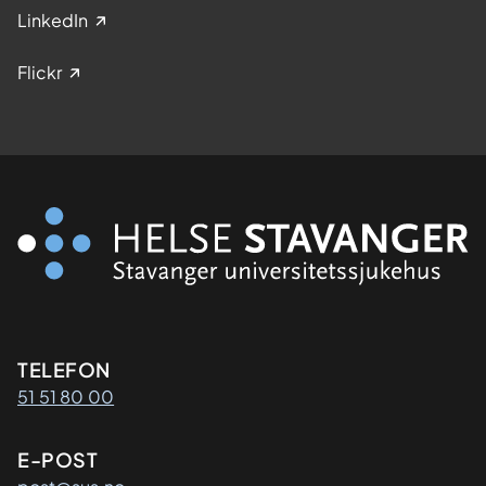
LinkedIn
Flickr
Kontaktinformasjon
TELEFON
51 51 80 00
E-POST