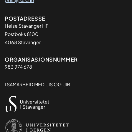
post@sus.no
Adresse
POSTADRESSE
Helse Stavanger HF
Postboks 8100
4068 Stavanger
Organisasjon
ORGANISASJONSNUMMER
983 974 678
I SAMARBEID MED UIS OG UIB