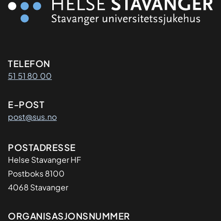
Kontaktinformasjon
TELEFON
51 51 80 00
E-POST
post@sus.no
Adresse
POSTADRESSE
Helse Stavanger HF
Postboks 8100
4068 Stavanger
Organisasjon
ORGANISASJONSNUMMER