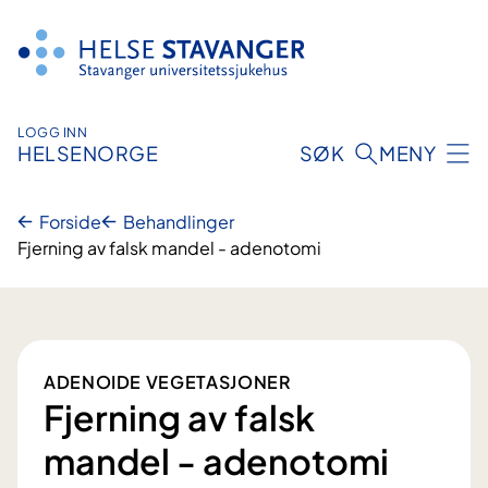
Hopp
til
innhold
LOGG INN
HELSENORGE
SØK
MENY
Forside
Behandlinger
Fjerning av falsk mandel - adenotomi
ADENOIDE VEGETASJONER
Fjerning av falsk
mandel - adenotomi