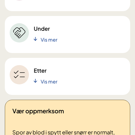
Under
Vis mer
Etter
Vis mer
Vær oppmerksom
Spor av blod i spytt eller snørr er normalt,