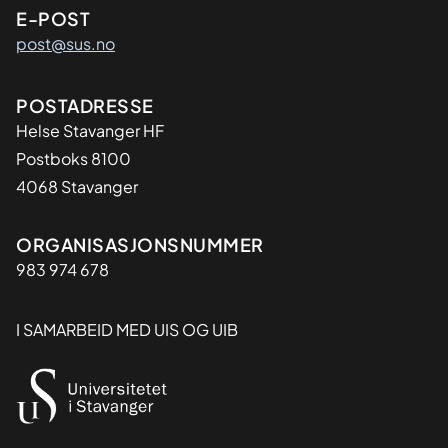
E-POST
post@sus.no
Adresse
POSTADRESSE
Helse Stavanger HF
Postboks 8100
4068 Stavanger
Organisasjon
ORGANISASJONSNUMMER
983 974 678
I SAMARBEID MED UIS OG UIB