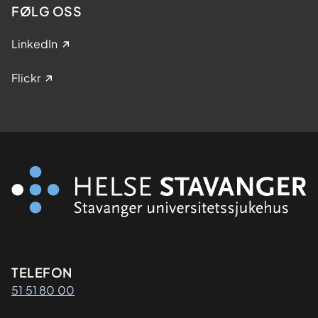
FØLG OSS
LinkedIn
Flickr
Kontaktinformasjon
TELEFON
51 51 80 00