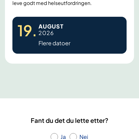
leve godt med helseutfordringen.
D
19
.
AUGUST
i
2026
a
Flere datoer
b
e
t
e
s
t
y
p
e
Fant du det du lette etter?
2
Ja
Nei