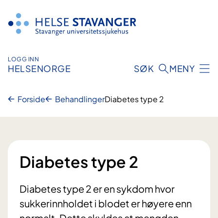
Hopp
til
innhold
LOGG INN
HELSENORGE
SØK
MENY
Forside
Behandlinger
Diabetes type 2
Diabetes type 2
Diabetes type 2 er en sykdom hvor
sukkerinnholdet i blodet er høyere enn
normalt. Dette skyldes at mengden