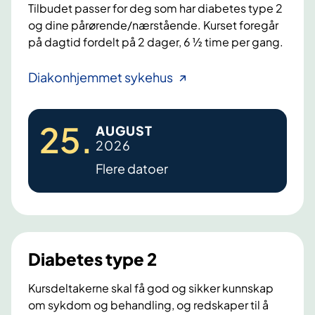
Tilbudet passer for deg som har diabetes type 2
og dine pårørende/nærstående. Kurset foregår
på dagtid fordelt på 2 dager, 6 ½ time per gang.
D
Diakonhjemmet sykehus
i
a
25
.
AUGUST
b
2026
e
Flere datoer
t
e
s
t
y
Diabetes type 2
p
e
Kursdeltakerne skal få god og sikker kunnskap
2
om sykdom og behandling, og redskaper til å