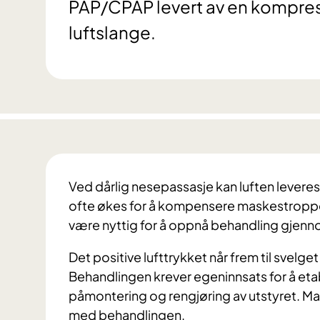
PAP/CPAP levert av en kompres
luftslange.
Ved dårlig nesepassasje kan luften lever
ofte økes for å kompensere maskestroppe
være nyttig for å oppnå behandling gjen
Det positive lufttrykket når frem til svelg
Behandlingen krever egeninnsats for å et
påmontering og rengjøring av utstyret. Man
med behandlingen.