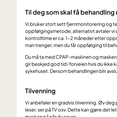
Til deg som skal få behandli
Vi bruker stort sett fjernmonitorering og 
oppfølgingsmetode, alternativt avtaler vi
kontrolltime er ca. 1-2 måneder etter opps
man trenger, men du får oppfølging til be
Du må ta med CPAP-maskinen og masken når 
gir beskjed god tid i forveien hvis du ikke
sykehuset. Dersom behandlingen blir avslutt
Tilvenning
Vi anbefaler en gradvis tilvenning. Øv de
leser, ser på TV osv. Dette kan gjøre det let
masken på når du sover.