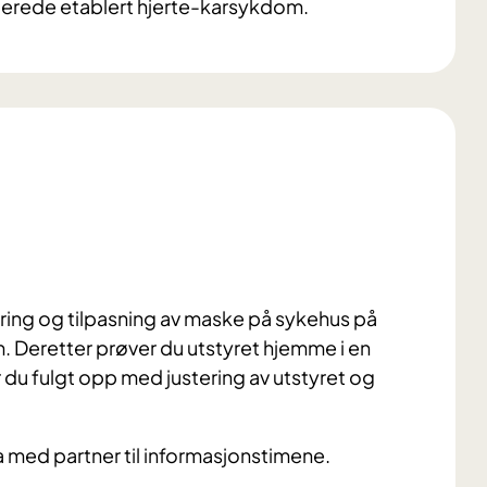
llerede etablert hjerte-karsykdom.
ring og tilpasning av maske på sykehus på
m. Deretter prøver du utstyret hjemme i en
r du fulgt opp med justering av utstyret og
a med partner til informasjonstimene.