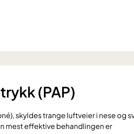
strykk (PAP)
), skyldes trange luftveier i nese og s
n mest effektive behandlingen er