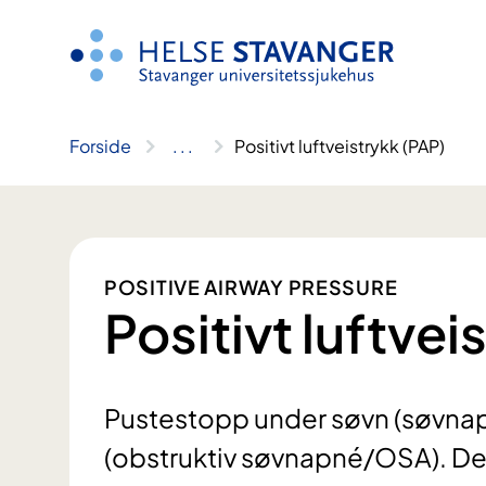
Hopp
til
innhold
Forside
..
.
Positivt luftveistrykk (PAP)
POSITIVE AIRWAY PRESSURE
Positivt luftvei
Pustestopp under søvn (søvnapné
(obstruktiv søvnapné/OSA). De