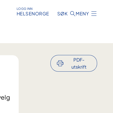
LOGG INN
HELSENORGE
SØK
MENY
PDF-
utskrift
velg