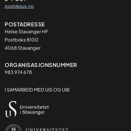
post@sus.no
Adresse
POSTADRESSE
Helse Stavanger HF
Postboks 8100
4068 Stavanger
Organisasjon
ORGANISASJONSNUMMER
983 974 678
I SAMARBEID MED UIS OG UIB