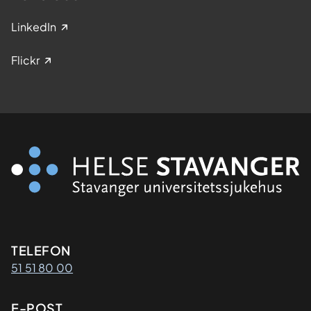
LinkedIn
Flickr
Kontaktinformasjon
TELEFON
51 51 80 00
E-POST