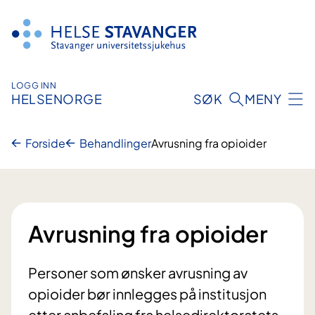
Hopp
til
innhold
LOGG INN
HELSENORGE
SØK
MENY
Forside
Behandlinger
Avrusning fra opioider
Avrusning fra opioider
Personer som ønsker avrusning av
opioider bør innlegges på institusjon
etter anbefaling fra helsedirektoratets