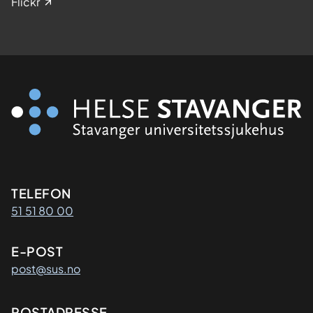
Flickr
Kontaktinformasjon
TELEFON
51 51 80 00
E-POST
post@sus.no
POSTADRESSE