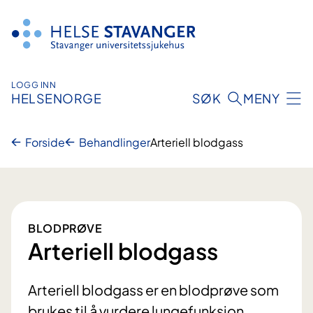
Hopp
til
innhold
LOGG INN
HELSENORGE
SØK
MENY
Forside
Behandlinger
Arteriell blodgass
BLODPRØVE
Arteriell blodgass
Arteriell blodgass er en blodprøve som
brukes til å vurdere lungefunksjon