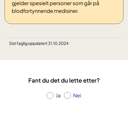
gjelder spesielt personer som går på
blodfortynnende medisiner.
Sist faglig oppdatert 31.10.2024
Fant du det du lette etter?
Ja
Nei