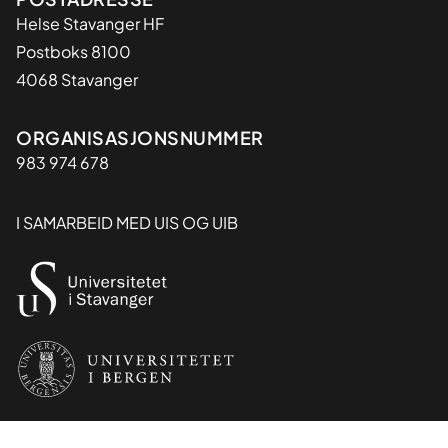
Adresse
Helse Stavanger HF
Postboks 8100
4068 Stavanger
Organisasjon
ORGANISASJONSNUMMER
983 974 678
I SAMARBEID MED UIS OG UIB