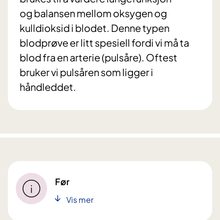
og balansen mellom oksygen og
kulldioksid i blodet. Denne typen
blodprøve er litt spesiell fordi vi må ta
blod fra en arterie (pulsåre). Oftest
bruker vi pulsåren som ligger i
håndleddet.
Før
Vis mer