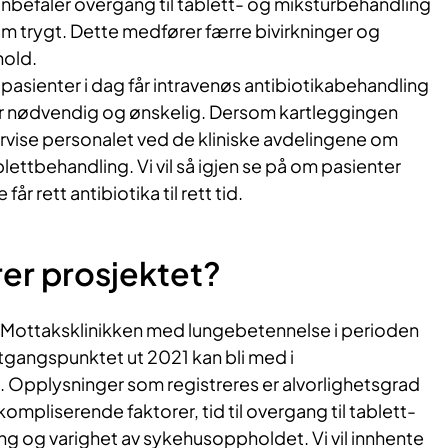
nbefaler overgang til tablett- og miksturbehandling
m trygt. Dette medfører færre bivirkninger og
old.
 at pasienter i dag får intravenøs antibiotikabehandling
r nødvendig og ønskelig. Dersom kartleggingen
ndervise personalet ved de kliniske avdelingene om
lettbehandling. Vi vil så igjen se på om pasienter
r rett antibiotika til rett tid.
er prosjektet?
d Mottaksklinikken med lungebetennelse i perioden
tgangspunktet ut 2021 kan bli med i
. Opplysninger som registreres er alvorlighetsgrad
ompliserende faktorer, tid til overgang til tablett-
ng og varighet av sykehusoppholdet. Vi vil innhente