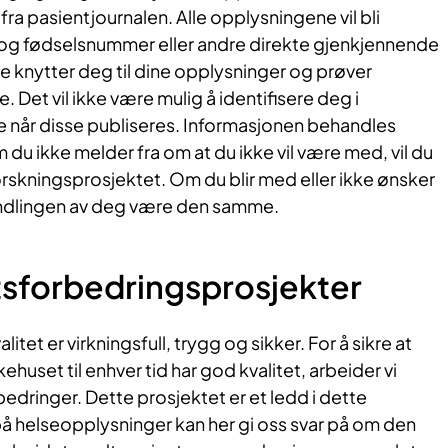
ra pasientjournalen. Alle opplysningene vil bli
og fødselsnummer eller andre direkte gjenkjennende
e knytter deg til dine opplysninger og prøver
 Det vil ikke være mulig å identifisere deg i
e når disse publiseres. Informasjonen behandles
 du ikke melder fra om at du ikke vil være med, vil du
forskningsprosjektet. Om du blir med eller ikke ønsker
andlingen av deg være den samme.
tsforbedringsprosjekter
itet er virkningsfull, trygg og sikker. For å sikre at
huset til enhver tid har god kvalitet, arbeider vi
dringer. Dette prosjektet er et ledd i dette
på helseopplysninger kan her gi oss svar på om den