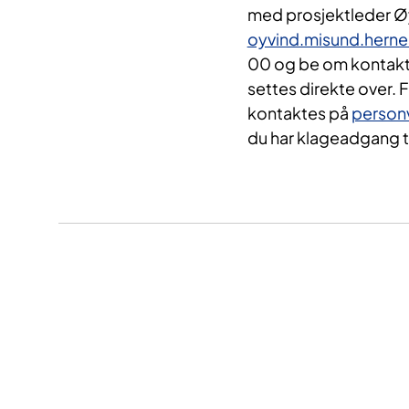
med prosjektleder Øy
oyvind.misund.hern
00 og be om kontakt 
settes direkte over.
kontaktes på
person
du har klageadgang ti