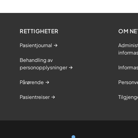
RETTIGHETER
OM NE
Pasientjournal
Adminis
informa
Behandling av
personopplysninger
Informa
Pårørende
Personve
Pasientreiser
Tilgjeng