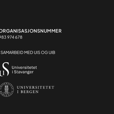
Organisasjon
ORGANISASJONSNUMMER
983 974 678
I SAMARBEID MED UIS OG UIB