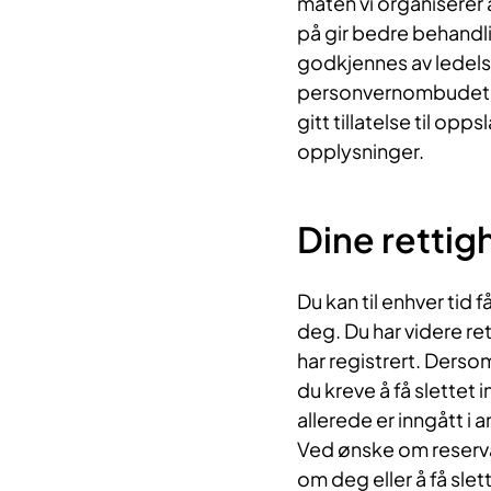
måten vi organiserer
på gir bedre behandlin
godkjennes av ledel
personvernombudet. D
gitt tillatelse til op
opplysninger.
Dine rettig
Du kan til enhver tid 
deg. Du har videre rett
har registrert. Derso
du kreve å få slette
allerede er inngått i 
Ved ønske om reserva
om deg eller å få sle