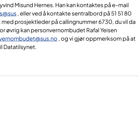
vind Misund Hernes. Han kan kontaktes på e-mail
es@sus
, eller ved å kontakte sentralbord på 51 51 80
med prosjektleder på callingnummer 6730, du vil da
 For øvrig kan personvernombudet Rafal Yeisen
vernombudet@sus.no
, og vi gjør oppmerksom på at
l Datatilsynet.