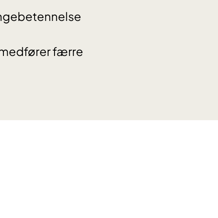
ungebetennelse
 medfører færre