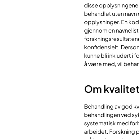
disse opplysningene f
behandlet uten navn 
opplysninger. En kod
gjennom en navneliste.
forskningsresultaten
konfidensielt. Dersom
kunne bli inkludert i 
å være med, vil beh
Om kvalite
Behandling av god kval
behandlingen ved syke
systematisk med forbe
arbeidet. Forskning 