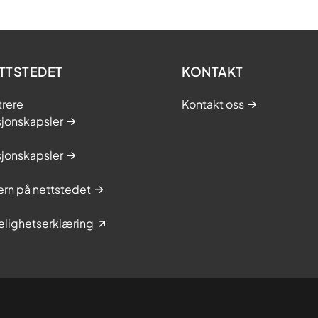
TTSTEDET
KONTAKT
trere
Kontakt oss
sjonskapsler
sjonskapsler
rn på nettstedet
elighetserklæring