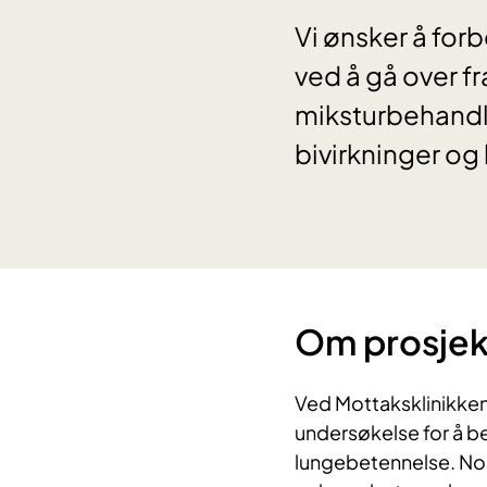
Vi ønsker å fo
ved å gå over fr
miksturbehandli
bivirkninger o
Om prosjek
Ved Mottaksklinikken
undersøkelse for å b
lungebetennelse. Nors