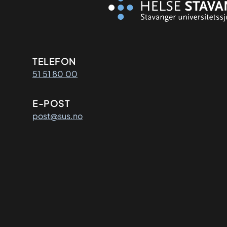
Kontaktinformasjon
TELEFON
51 51 80 00
E-POST
post@sus.no