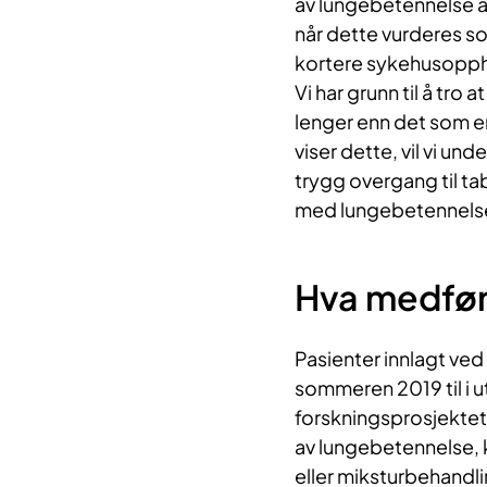
av lungebetennelse a
når dette vurderes so
kortere sykehusopph
Vi har grunn til å tro
lenger enn det som e
viser dette, vil vi u
trygg overgang til tab
med lungebetennelse få
Hva medfør
Pasienter innlagt ve
sommeren 2019 til i u
forskningsprosjektet
av lungebetennelse, k
eller miksturbehandli