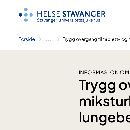
Hopp
til
innhold
Forside
..
.
Trygg overgang til tablett- o
INFORMASJON OM
Trygg o
mikstur
lungeb