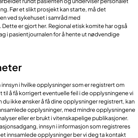
 arbeidet rundt pasienten og underviser personalet
g. Før et slikt prosjekt kan starte, må det
sen ved sykehuset i samråd med
ette er gjort her. Regional etisk komite har også
pslag i pasientjournalen for å hente ut nødvendige
heter
få innsyn i hvilke opplysninger som er registrert om
 til å få korrigert eventuelle feil i de opplysningene vi
m du ikke ønsker å få dine opplysninger registrert, kan
t innsamlede opplysninger, med mindre opplysningene
analyser eller er brukt i vitenskapelige publikasjoner.
sjonsadgang, innsyn i informasjon som registreres
ttet innsamlede opplysninger ber vi deg ta kontakt