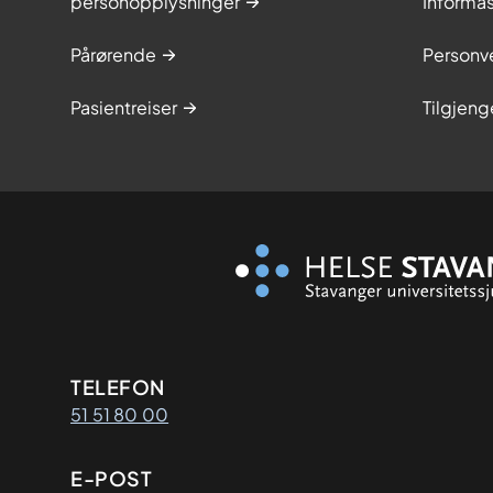
personopplysninger
Informa
Pårørende
Personve
Pasientreiser
Tilgjeng
Kontaktinformasjon
TELEFON
51 51 80 00
E-POST