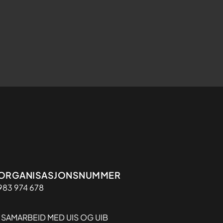
Organisasjon
ORGANISASJONSNUMMER
983 974 678
I SAMARBEID MED UIS OG UIB