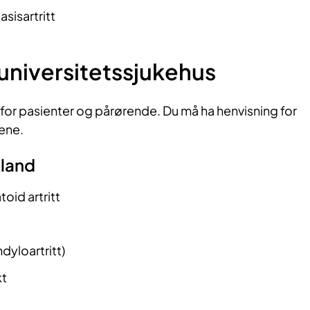
sisartritt
universitetssjukehus
 for pasienter og pårørende. Du må ha henvisning for
sene.
land
oid artritt
yloartritt)
kt