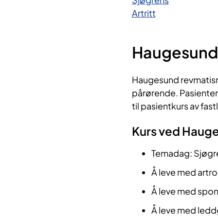
Artritt
Haugesund
Haugesund revmatism
pårørende. Pasienter
til pasientkurs av fast
Kurs ved Haug
Temadag: Sjøgr
Å leve med artr
Å leve med spond
Å leve med ledd