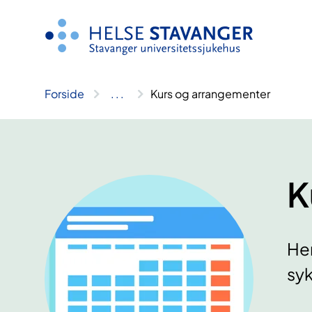
Hopp
til
innhold
Forside
..
.
Kurs og arrangementer
K
Her
syk