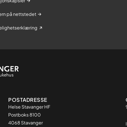
sjonskapsler
rn på nettstedet
elighetserklæring
Adresse
POSTADRESSE
Helse Stavanger HF
Postboks 8100
4068 Stavanger