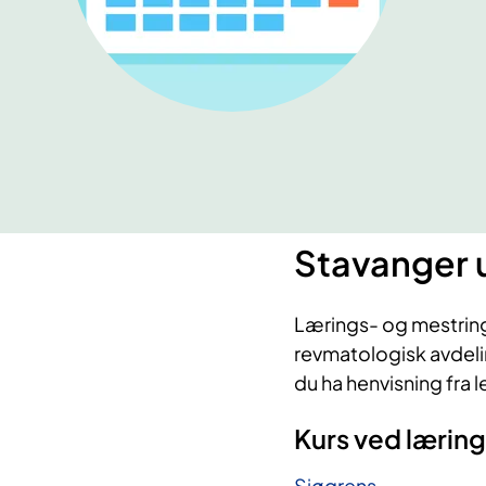
​Stavanger 
Lærings- og mestring
revmatologisk avdelin
du ha henvisning fra 
Kurs ved lærin
Sjøgrens