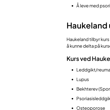
Å leve med psoria
Haukeland 
Haukeland tilbyr kurs
å kunne delta på kur
Kurs ved Hauke
Leddgikt/reumat
Lupus
Bekhterev (Spond
Psoriasisleddgi
Osteoporose