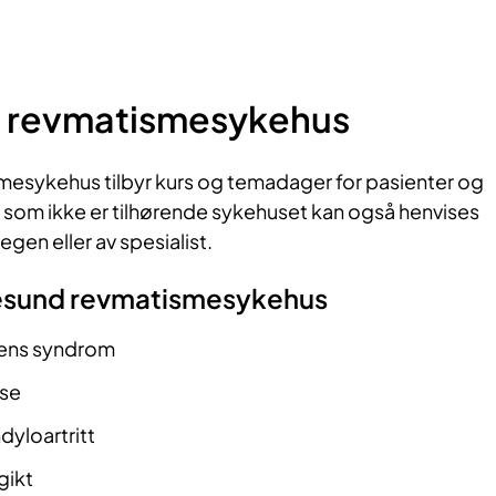
 revmatismesykehus
esykehus tilbyr kurs og temadager for pasienter og
 som ikke er tilhørende sykehuset kan også henvises
legen eller av spesialist.
esund revmatismesykehus
ens syndrom
ose
yloartritt
gikt