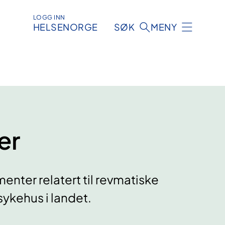
LOGG INN
HELSENORGE
SØK
MENY
er
enter relatert til revmatiske
ykehus i landet.