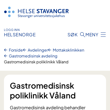
Hopp
til
innhold
LOGG INN
HELSENORGE
SØK
MENY
Forside
Avdelinger
Mottaksklinikken
Gastromedisinsk avdeling
Gastromedisinsk poliklinikk Våland
Gastromedisinsk
poliklinikk Våland
Gastromedisinsk avdeling behandler