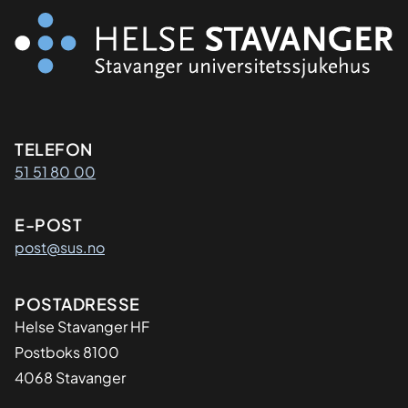
Kontaktinformasjon
TELEFON
51 51 80 00
E-POST
post@sus.no
Adresse
POSTADRESSE
Helse Stavanger HF
Postboks 8100
4068 Stavanger