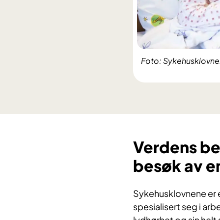
Foto: Sykehusklovn
Verdens bes
besøk av e
Sykehusklovnene er 
spesialisert seg i a
lydhørhet og sin hel