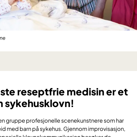
ene
te reseptfrie medisin er et
n sykehusklovn!
en gruppe profesjonelle scenekunstnere som har
rbeid med barn på sykehus. Gjennom improvisasjon,
t spesielle klovnekommunikasjon besøker de