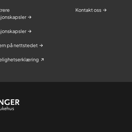
trere
Kontakt oss
sjonskapsler
sjonskapsler
rn på nettstedet
elighetserklæring