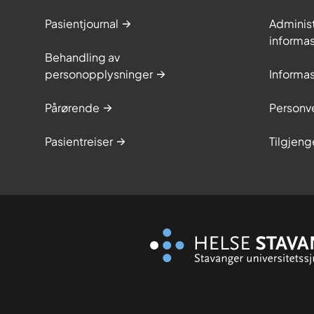
Pasientjournal
Adminis
informa
Behandling av
personopplysninger
Informa
Pårørende
Personve
Pasientreiser
Tilgjeng