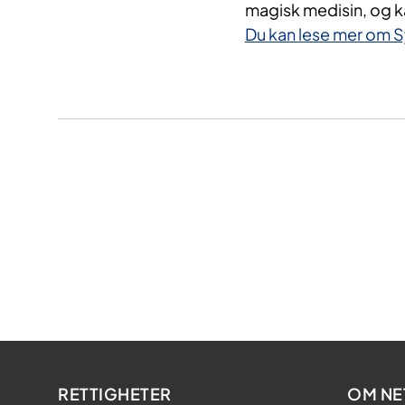
magisk medisin, og ka
Du kan lese mer om 
RETTIGHETER
OM NE