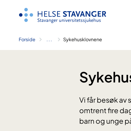
Hopp
til
innhold
Forside
..
.
Sykehusklovnene
Sykehu
Vi får besøk a
omtrent fire dag
barn og unge p