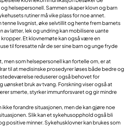
 og helsepersonell. Sammen skaper klovn og barn
ykehusets rutiner må vike plass for noe annet.
enne livsgnist, øke selvtillit og hente frem barnets
en av latter, lek og undring kan mobilisere uante
re kropper. Et klovnemøte kan også være en
se til foresatte når de ser sine barn og unge fryde
, men som helsepersonell kan fortelle om, er at
ar til at medisinske prosedyrer løses både bedre og
ilstedeværelse reduserer også behovet for
 uønsket bruk av tvang. Forskning viser også at
erer smerte, styrker immunforsvaret og gir mindre
ikke forandre situasjonen, men de kan gjøre noe
ituasjonen. Slik kan et sykehusopphold også bli
l og positive minner. Sykehusklovner kan brukes som