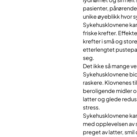
pasienter, pårørende
unike øyeblikk hvor s
Sykehusklovnene kan t
friske krefter. Effekt
krefter i små og sto
etterlengtet pustepau
seg.
Det ikke så mange vet
Sykehusklovnene bidr
raskere. Klovnenes t
beroligende midler og
latter og glede redus
stress.
Sykehusklovnene kan 
med opplevelsen av s
preget av latter, smi