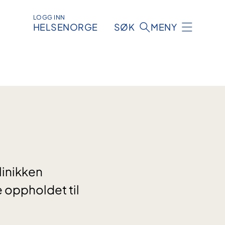
LOGG INN
HELSENORGE
SØK
MENY
linikken
e oppholdet til