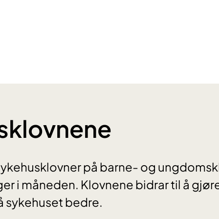
sklovnene
v sykehusklovner på barne- og ungdomsk
er i måneden. Klovnene bidrar til å gjør
å sykehuset bedre.