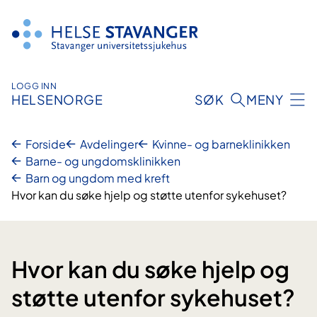
Hopp
til
innhold
LOGG INN
HELSENORGE
SØK
MENY
Forside
Avdelinger
Kvinne- og barneklinikken
Barne- og ungdomsklinikken
Barn og ungdom med kreft
Hvor kan du søke hjelp og støtte utenfor sykehuset?
Hvor kan du søke hjelp og
støtte utenfor sykehuset?