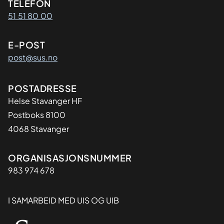
Kontaktinformasjon
TELEFON
51 51 80 00
E-POST
post@sus.no
Adresse
POSTADRESSE
Helse Stavanger HF
Postboks 8100
4068 Stavanger
Organisasjon
ORGANISASJONSNUMMER
983 974 678
I SAMARBEID MED UIS OG UIB