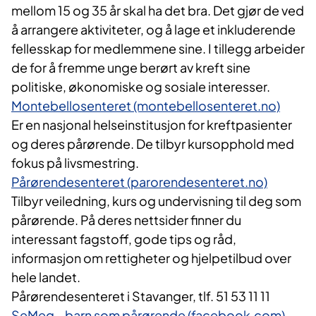
mellom 15 og 35 år skal ha det bra. Det gjør de ved
å arrangere aktiviteter, og å lage et inkluderende
fellesskap for medlemmene sine. I tillegg arbeider
de for å fremme unge berørt av kreft sine
politiske, økonomiske og sosiale interesser.
Montebellosenteret (montebellosenteret.no)
Er en nasjonal helseinstitusjon for kreftpasienter
og deres pårørende. De tilbyr kursopphold med
fokus på livsmestring.
Pårørendesenteret (parorendesenteret.no)
Tilbyr veiledning, kurs og undervisning til deg som
pårørende. På deres nettsider finner du
interessant fagstoff, gode tips og råd,
informasjon om rettigheter og hjelpetilbud over
hele landet.
Pårørendesenteret i Stavanger, tlf. 51 53 11 11
SeMeg - barn som pårørende (facebook.com)