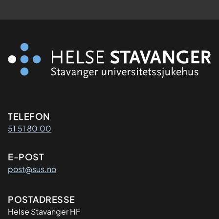
Kontaktinformasjon
TELEFON
51 51 80 00
E-POST
post@sus.no
Adresse
POSTADRESSE
Helse Stavanger HF