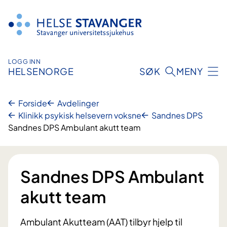
Hopp
til
innhold
LOGG INN
HELSENORGE
SØK
MENY
Forside
Avdelinger
Klinikk psykisk helsevern voksne
Sandnes DPS
Sandnes DPS Ambulant akutt team
Sandnes DPS Ambulant
akutt team
Ambulant Akutteam (AAT) tilbyr hjelp til