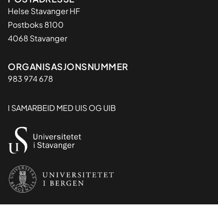
Adresse
Helse Stavanger HF
Postboks 8100
4068 Stavanger
Organisasjon
ORGANISASJONSNUMMER
983 974 678
I SAMARBEID MED UIS OG UIB