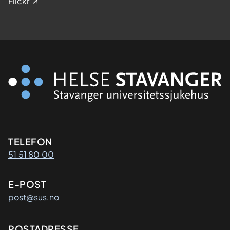
Flickr
Kontaktinformasjon
TELEFON
51 51 80 00
E-POST
post@sus.no
POSTADRESSE