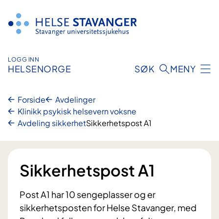
Hopp
til
innhold
LOGG INN
HELSENORGE
SØK
MENY
Forside
Avdelinger
Klinikk psykisk helsevern voksne
Avdeling sikkerhet
Sikkerhetspost A1
Sikkerhetspost A1
Post A1 har 10 sengeplasser og er
sikkerhetsposten for Helse Stavanger, med