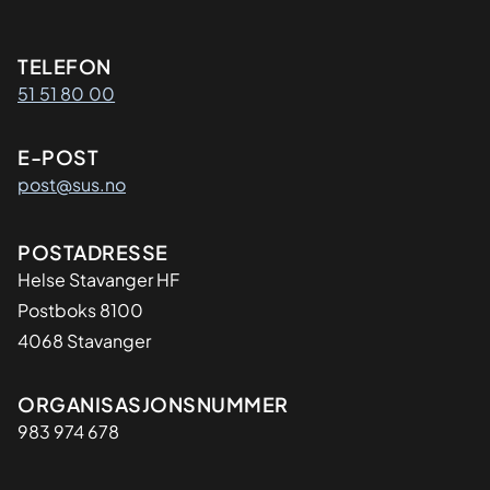
Kontaktinformasjon
TELEFON
51 51 80 00
E-POST
post@sus.no
Adresse
POSTADRESSE
Helse Stavanger HF
Postboks 8100
4068 Stavanger
Organisasjon
ORGANISASJONSNUMMER
983 974 678