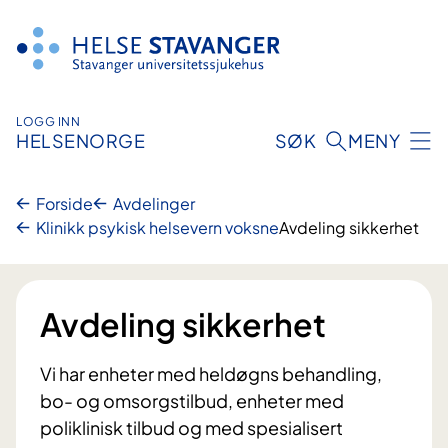
Hopp
til
innhold
LOGG INN
HELSENORGE
SØK
MENY
Forside
Avdelinger
Klinikk psykisk helsevern voksne
Avdeling sikkerhet
Avdeling sikkerhet
Vi har enheter med heldøgns behandling,
bo- og omsorgstilbud, enheter med
poliklinisk tilbud og med spesialisert