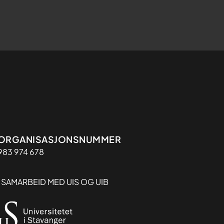
Organisasjon
ORGANISASJONSNUMMER
983 974 678
I SAMARBEID MED UIS OG UIB