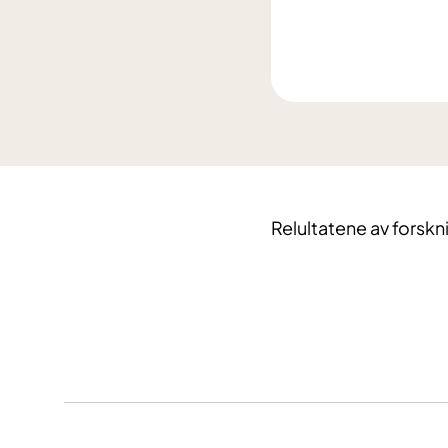
Relultatene av forsknin
​