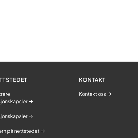
TTSTEDET
KONTAKT
trere
Kontakt oss
sjonskapsler
sjonskapsler
rn på nettstedet