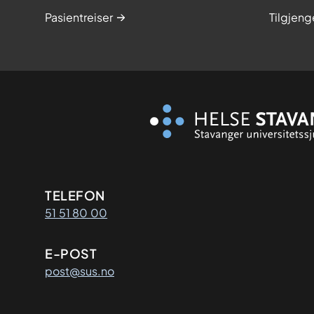
Pasientreiser
Tilgjeng
Kontaktinformasjon
TELEFON
51 51 80 00
E-POST
post@sus.no