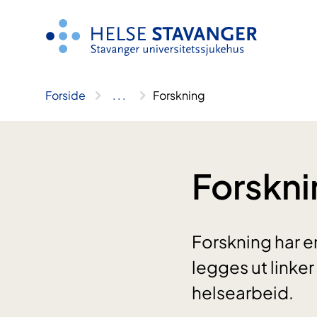
Hopp
til
innhold
Forside
..
.
Forskning
Forskni
Forskning har en
legges ut linker
helsearbeid.