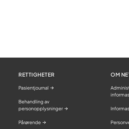
RETTIGHETER
OM NE
Pasientjournal
Adminis
informa
Behandling av
personopplysninger
Informa
Pårørende
Personve