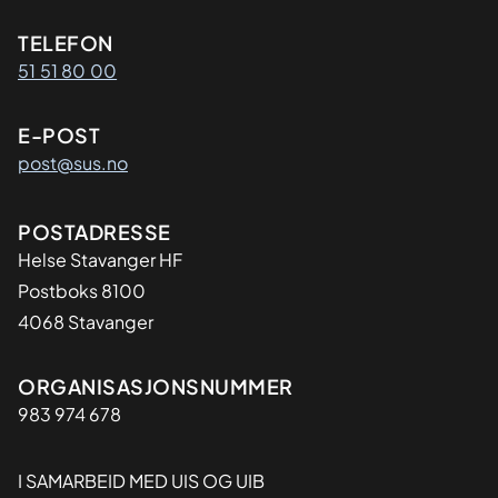
Kontaktinformasjon
TELEFON
51 51 80 00
E-POST
post@sus.no
Adresse
POSTADRESSE
Helse Stavanger HF
Postboks 8100
4068 Stavanger
Organisasjon
ORGANISASJONSNUMMER
983 974 678
I SAMARBEID MED UIS OG UIB