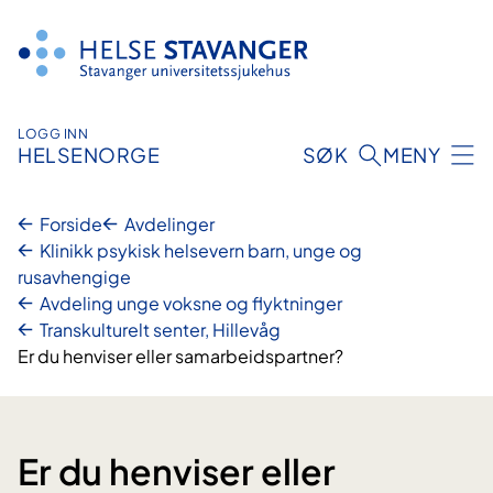
Hopp
til
innhold
LOGG INN
HELSENORGE
SØK
MENY
Forside
Avdelinger
Klinikk psykisk helsevern barn, unge og
rusavhengige
Avdeling unge voksne og flyktninger
Transkulturelt senter, Hillevåg
Er du henviser eller samarbeidspartner?
Er du henviser eller