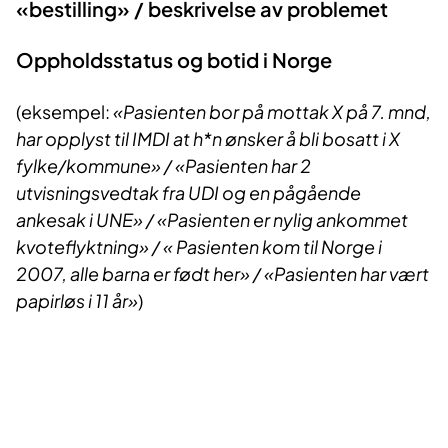
«bestilling» / beskrivelse av problemet
Oppholdsstatus og botid i Norge
(eksempel:
«Pasienten bor på mottak X på 7. mnd,
har opplyst til IMDI at h*n ønsker å bli bosatt i X
fylke/kommune» / «Pasienten har 2
utvisningsvedtak fra UDI og en pågående
ankesak i UNE» / «Pasienten er nylig ankommet
kvoteflyktning» / « Pasienten kom til Norge i
2007, alle barna er født her» / «Pasienten har vært
papirløs i 11 år»
)