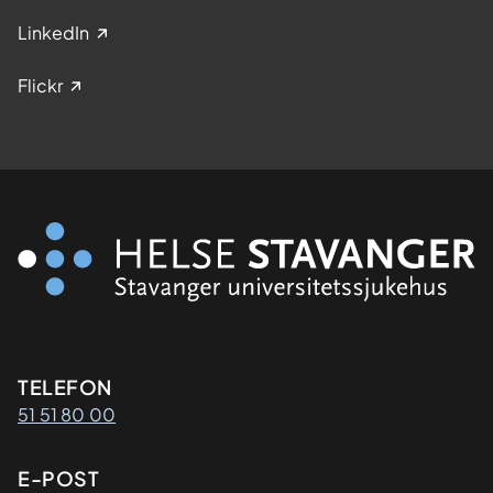
LinkedIn
Flickr
Kontaktinformasjon
TELEFON
51 51 80 00
E-POST