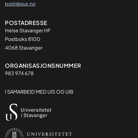
post@sus.no
Adresse
POSTADRESSE
Helse Stavanger HF
Postboks 8100
4068 Stavanger
Organisasjon
ORGANISASJONSNUMMER
983 974 678
I SAMARBEID MED UIS OG UIB