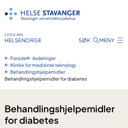
Hopp
til
innhold
LOGG INN
HELSENORGE
SØK
MENY
Forside
Avdelinger
Klinikk for medisinsk teknologi
Behandlingshjelpemidler
Behandlingshjelpemidler for diabetes
Behandlingshjelpemidler
for diabetes