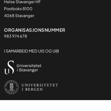
Helse Stavanger HF
Postboks 8100
4068 Stavanger
Organisasjon
ORGANISASJONSNUMMER
983 974 678
I SAMARBEID MED UIS OG UIB