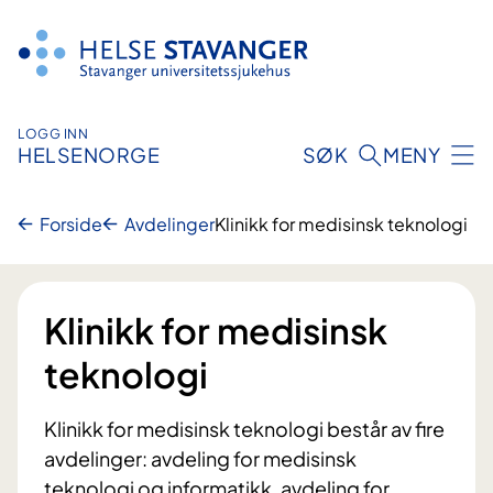
Hopp
til
innhold
LOGG INN
HELSENORGE
SØK
MENY
Forside
Avdelinger
Klinikk for medisinsk teknologi
Klinikk for medisinsk
teknologi
Klinikk for medisinsk teknologi består av fire
avdelinger: avdeling for medisinsk
teknologi og informatikk, avdeling for