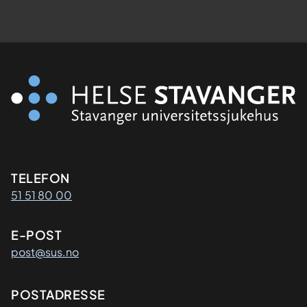
Kontaktinformasjon
TELEFON
51 51 80 00
E-POST
post@sus.no
Adresse
POSTADRESSE