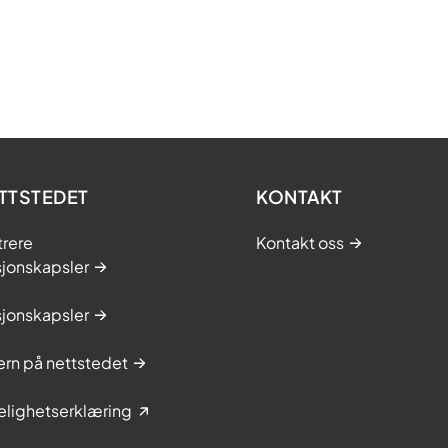
TTSTEDET
KONTAKT
trere
Kontakt oss
sjonskapsler
sjonskapsler
rn på nettstedet
elighetserklæring