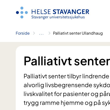
Hopp
til
innhold
Forside
..
.
Palliativt senter Ullandhaug
Palliativt sent
Palliativt senter tilbyr lindren
alvorlig livsbegrensende sykdom.
livskvalitet for pasienter og 
trygg ramme hjemme og på sy