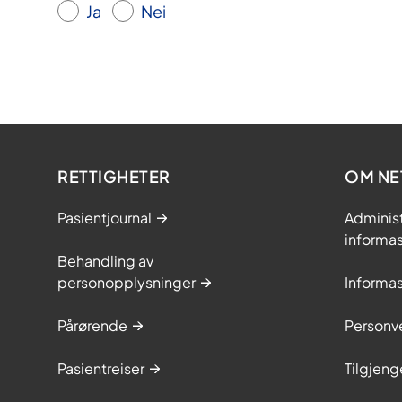
Ja
Nei
RETTIGHETER
OM NE
Pasientjournal
Adminis
informa
Behandling av
personopplysninger
Informa
Pårørende
Personve
Pasientreiser
Tilgjeng