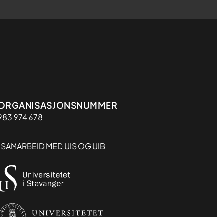
Organisasjon
ORGANISASJONSNUMMER
983 974 678
I SAMARBEID MED UIS OG UIB