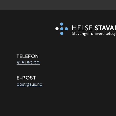
Kontaktinformasjon
TELEFON
51 51 80 00
E-POST
post@sus.no