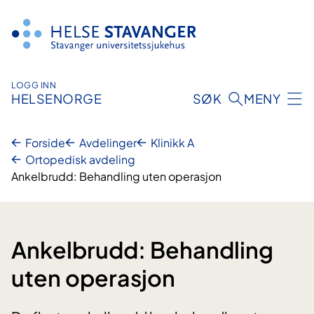
Hopp
til
innhold
LOGG INN
HELSENORGE
SØK
MENY
Forside
Avdelinger
Klinikk A
Ortopedisk avdeling
Ankelbrudd: Behandling uten operasjon
Ankelbrudd: Behandling
uten operasjon