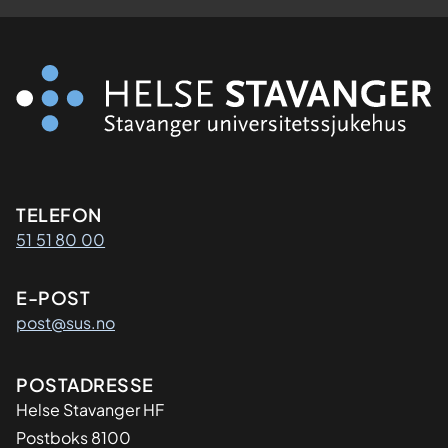
Kontaktinformasjon
TELEFON
51 51 80 00
E-POST
post@sus.no
Adresse
POSTADRESSE
Helse Stavanger HF
Postboks 8100