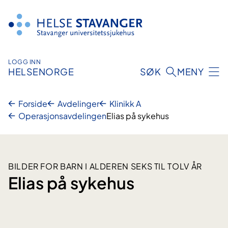
Hopp
til
innhold
LOGG INN
HELSENORGE
SØK
MENY
Forside
Avdelinger
Klinikk A
Operasjonsavdelingen
Elias på sykehus
BILDER FOR BARN I ALDEREN SEKS TIL TOLV ÅR
Elias på sykehus