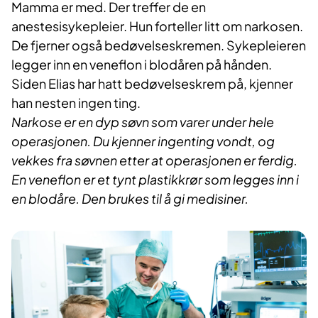
Mamma er med. Der treffer de en
anestesisykepleier. Hun forteller litt om narkosen.
De fjerner også bedøvelseskremen. Sykepleieren
legger inn en veneflon i blodåren på hånden.
Siden Elias har hatt bedøvelseskrem på, kjenner
han nesten ingen ting.
Narkose er en dyp søvn som varer under hele
operasjonen. Du kjenner ingenting vondt, og
vekkes fra søvnen etter at operasjonen er ferdig.
En veneflon er et tynt plastikkrør som legges inn i
en blodåre. Den brukes til å gi medisiner.