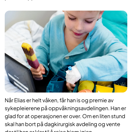
Når Elias er helt våken, får han is og premie av
sykepleierene på oppvåkningsavdelingen. Han er
glad for at operasjonen er over. Om en liten stund
skal han bort på dagkirurgisk avdeling og vente
der til han er klar til å reise hjem igjen.