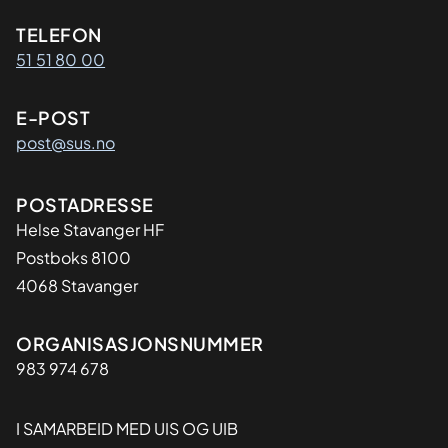
Kontaktinformasjon
TELEFON
51 51 80 00
E-POST
post@sus.no
Adresse
POSTADRESSE
Helse Stavanger HF
Postboks 8100
4068 Stavanger
Organisasjon
ORGANISASJONSNUMMER
983 974 678
I SAMARBEID MED UIS OG UIB