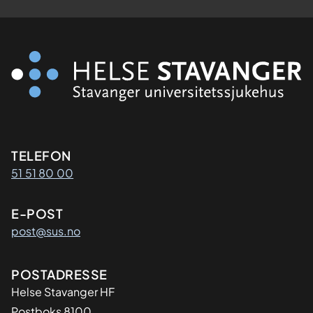
Kontaktinformasjon
TELEFON
51 51 80 00
E-POST
post@sus.no
Adresse
POSTADRESSE
Helse Stavanger HF
Postboks 8100