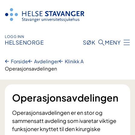
Hopp
til
innhold
LOGG INN
HELSENORGE
SØK
MENY
Forside
Avdelinger
Klinikk A
Operasjonsavdelingen
Operasjonsavdelingen
Operasjonsavdelingen er en stor og
sammensatt avdeling som ivaretar viktige
funksjoner knyttet til den kirurgiske