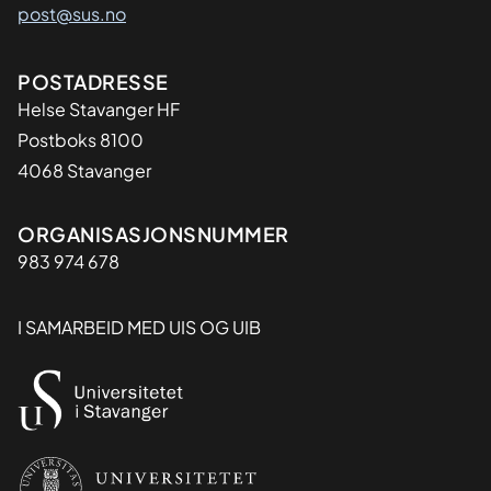
post@sus.no
Adresse
POSTADRESSE
Helse Stavanger HF
Postboks 8100
4068 Stavanger
Organisasjon
ORGANISASJONSNUMMER
983 974 678
I SAMARBEID MED UIS OG UIB