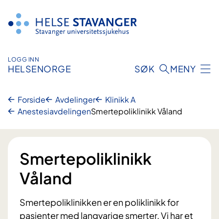
Hopp
til
innhold
LOGG INN
HELSENORGE
SØK
MENY
Forside
Avdelinger
Klinikk A
Anestesiavdelingen
Smertepoliklinikk Våland
Smertepoliklinikk
Våland
Smertepoliklinikken er en poliklinikk for
pasienter med langvarige smerter. Vi har et