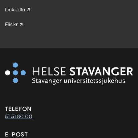
LinkedIn
Flickr
Kontaktinformasjon
TELEFON
51 51 80 00
E-POST