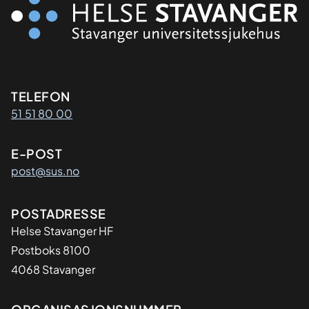
Kontaktinformasjon
TELEFON
51 51 80 00
E-POST
post@sus.no
Adresse
POSTADRESSE
Helse Stavanger HF
Postboks 8100
4068 Stavanger