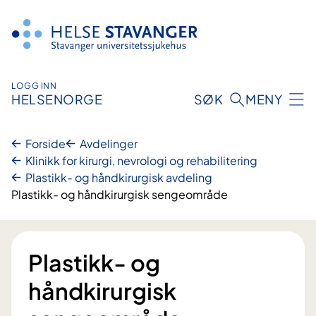
Hopp
til
innhold
LOGG INN
HELSENORGE
SØK
MENY
Forside
Avdelinger
Klinikk for kirurgi, nevrologi og rehabilitering
Plastikk- og håndkirurgisk avdeling
Plastikk- og håndkirurgisk sengeområde
Plastikk- og
håndkirurgisk