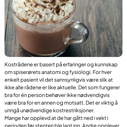
Kostrådene er basert på erfaringer og kunnskap
om spiserørets anatomi og fysiologi. For hver
enkelt pasient vil det sannsynligvis være slik at
ikke alle rådene er like aktuelle. Det som fungerer
bra for én person behøver ikke nødvendigvis
være bra for en annen og motsatt. Det er viktig å
unngå unødvendige kostrestriksjoner.
Mange har opplevd at de har gått ned i vekt i
perioden før stenten ble lagt inn. Andre opplever