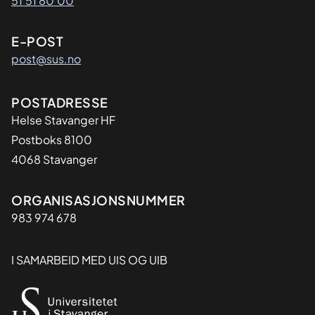
51 51 80 00
E-POST
post@sus.no
Adresse
POSTADRESSE
Helse Stavanger HF
Postboks 8100
4068 Stavanger
Organisasjon
ORGANISASJONSNUMMER
983 974 678
I SAMARBEID MED UIS OG UIB