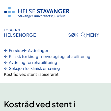
Hopp
til
innhold
LOGG INN
HELSENORGE
SØK
MENY
Forside
Avdelinger
Klinikk for kirurgi, nevrologi og rehabilitering
Avdeling for rehabilitering
Seksjon for klinisk ernæring
Kostråd ved stent i spiserøret
Kostråd ved stent i