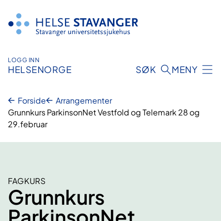
Hopp
til
innhold
LOGG INN
HELSENORGE
SØK
MENY
Forside
Arrangementer
Grunnkurs ParkinsonNet Vestfold og Telemark 28 og
29.februar
FAGKURS
Grunnkurs
ParkinsonNet