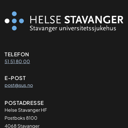
Kontaktinformasjon
TELEFON
51 51 80 00
E-POST
post@sus.no
Adresse
POSTADRESSE
Helse Stavanger HF
Postboks 8100
4068 Stavanger