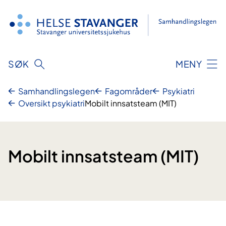
Hopp
til
innhold
SØK
MENY
Samhandlingslegen
Fagområder
Psykiatri
Oversikt psykiatri
Mobilt innsatsteam (MIT)
Mobilt innsatsteam (MIT)