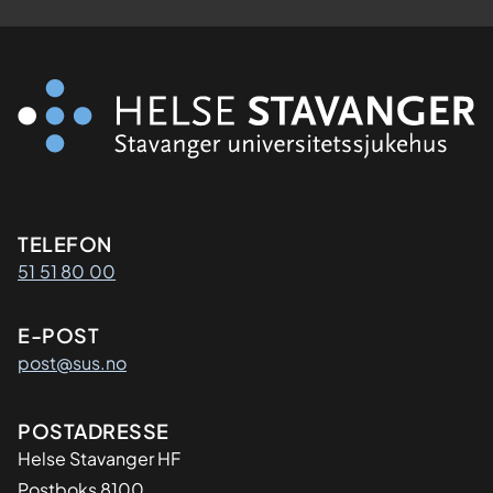
Kontaktinformasjon
TELEFON
51 51 80 00
E-POST
post@sus.no
Adresse
POSTADRESSE
Helse Stavanger HF
Postboks 8100