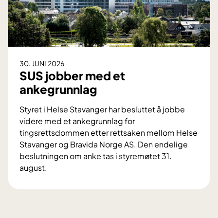
j
s
o
a
n
k
a
m
l
e
30. JUNI 2026
f
l
SUS jobber med et
o
l
ankegrunnlag
r
o
s
m
Styret i Helse Stavanger har besluttet å jobbe
k
H
videre med et ankegrunnlag for
n
e
tingsrettsdommen etter rettsaken mellom Helse
i
l
Stavanger og Bravida Norge AS. Den endelige
n
s
beslutningen om anke tas i styremøtet 31.
g
e
august.
s
S
S
p
t
U
r
a
S
i
v
j
s