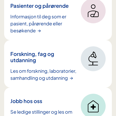
t
Pasienter og pårørende
i
Informasjon til deg som er
n
pasient, pårørende eller
n
besøkende
h
o
l
d
Forskning, fag og
utdanning
Les om forskning, laboratorier,
samhandling og utdanning
Jobb hos oss
Se ledige stillinger og les om