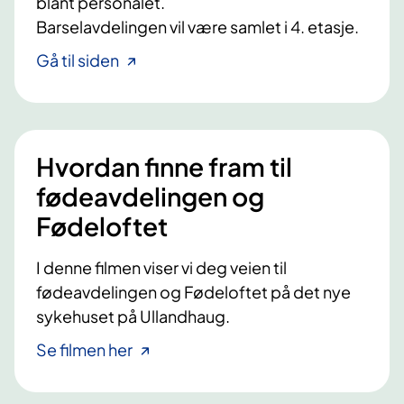
blant personalet.
l
Barselavdelingen vil være samlet i 4. etasje.
a
Gå til siden
g
Hvordan finne fram til
fødeavdelingen og
Fødeloftet
I denne filmen viser vi deg veien til
fødeavdelingen og Fødeloftet på det nye
sykehuset på Ullandhaug.
Se filmen her