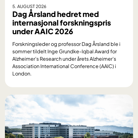
5. AUGUST 2026
Dag Årsland hedret med
internasjonal forskningspris
under AAIC 2026
Forskningsleder og professor Dag Årsland ble i
sommer tildelt Inge Grundke-Iqbal Award for
Alzheimer’s Research under årets Alzheimer’s
Association International Conference (AAIC) i
London.
D
a
g
Å
r
s
l
a