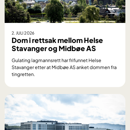
n
d
h
e
d
2. JULI 2026
r
Dom i rettsak mellom Helse
e
Stavanger og Midbøe AS
t
m
Gulating lagmannsrett har frifunnet Helse
e
Stavanger etter at Midbøe AS anket dommen fra
d
tingretten.
i
D
n
o
t
m
e
i
r
r
n
e
a
t
s
t