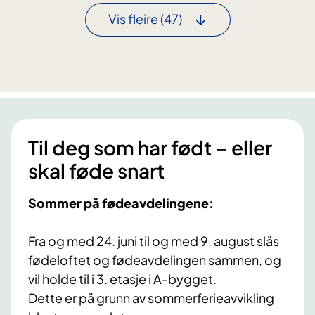
a
o
u
Vis fleire
(47)
n
b
n
g
b
d
e
e
e
r
r
r
o
m
A
g
e
A
M
d
I
i
Til deg som har født – eller
e
C
d
t
skal føde snart
2
b
a
0
ø
n
2
Sommer på fødeavdelingene:
e
k
6
A
e
Fra og med 24. juni til og med 9. august slås
S
g
fødeloftet og fødeavdelingen sammen, og
r
vil holde til i 3. etasje i A-bygget.
u
Dette er på grunn av sommerferieavvikling
n
n