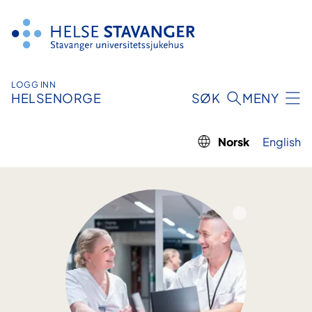
Hopp
til
innhold
LOGG INN
HELSENORGE
SØK
MENY
Norsk
English