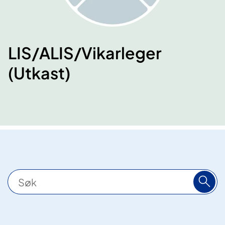
LIS/ALIS/Vikarleger
(Utkast)
S
ø
k