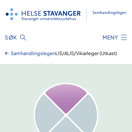
Hopp
til
innhold
SØK
MENY
Samhandlingslegen
LIS/ALIS/Vikarleger (Utkast)