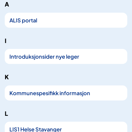
A
4
t
ALIS portal
r
e
f
I
f
Introduksjonsider nye leger
K
Kommunespesifikk informasjon
L
LIS1 Helse Stavanger