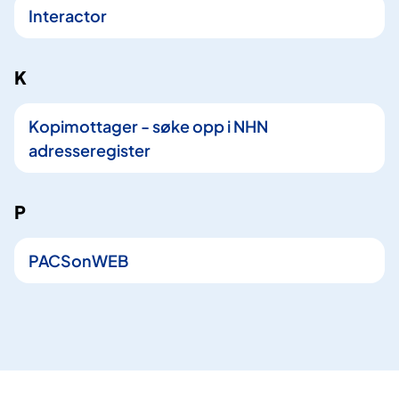
Interactor
K
Kopimottager - søke opp i NHN
adresseregister
P
PACSonWEB