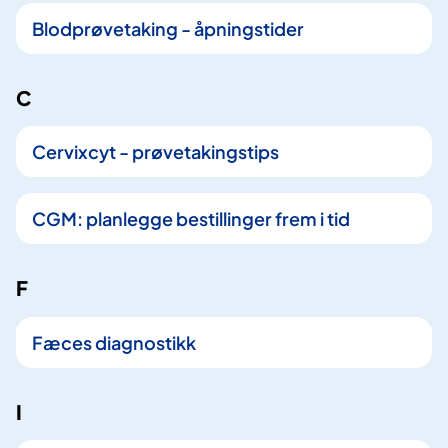
t
Blodprøvetaking - åpningstider
r
e
f
C
f
Cervixcyt - prøvetakingstips
CGM: planlegge bestillinger frem i tid
F
Fæces diagnostikk
I