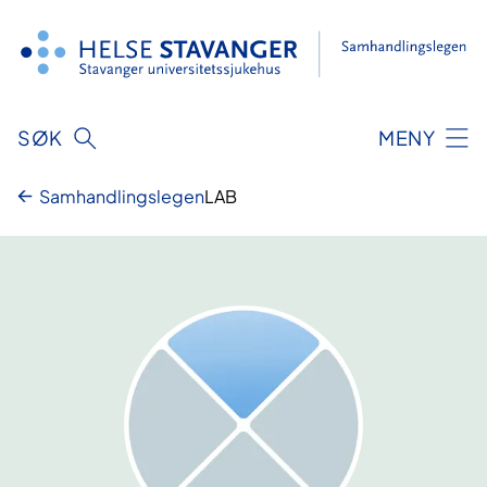
Hopp
til
innhold
SØK
MENY
Samhandlingslegen
LAB