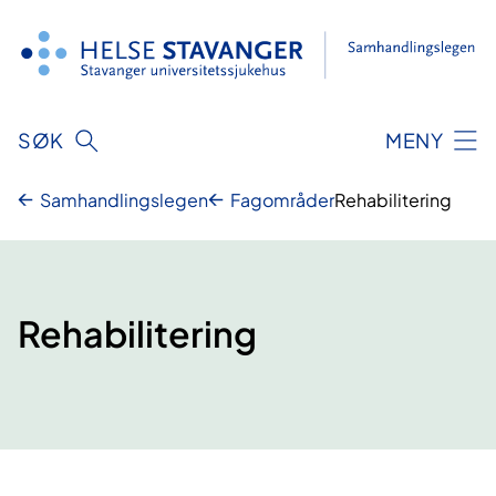
Hopp
til
innhold
SØK
MENY
Samhandlingslegen
Fagområder
Rehabilitering
Rehabilitering