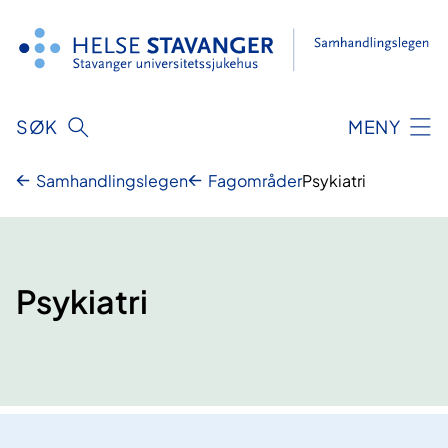
Hopp
til
innhold
SØK
MENY
Samhandlingslegen
Fagområder
Psykiatri
Psykiatri