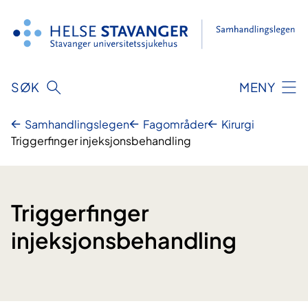
Hopp
til
innhold
SØK
MENY
Samhandlingslegen
Fagområder
Kirurgi
Triggerfinger injeksjonsbehandling
Triggerfinger
injeksjonsbehandling