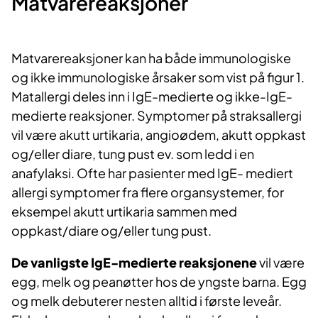
Matvarereaksjoner
Matvarereaksjoner kan ha både immunologiske
og ikke immunologiske årsaker som vist på figur 1.
Matallergi deles inn i IgE-medierte og ikke-IgE-
medierte reaksjoner. Symptomer på straksallergi
vil være akutt urtikaria, angioødem, akutt oppkast
og/eller diare, tung pust ev. som ledd i en
anafylaksi. Ofte har pasienter med IgE- mediert
allergi symptomer fra flere organsystemer, for
eksempel akutt urtikaria sammen med
oppkast/diare og/eller tung pust.
De vanligste IgE-medierte reaksjonene
vil være
egg, melk og peanøtter hos de yngste barna. Egg
og melk debuterer nesten alltid i første leveår.