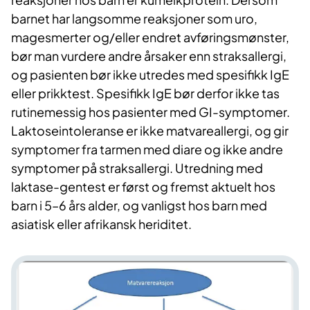
barnet har langsomme reaksjoner som uro,
magesmerter og/eller endret avføringsmønster,
bør man vurdere andre årsaker enn straksallergi,
og pasienten bør ikke utredes med spesifikk IgE
eller prikktest. Spesifikk IgE bør derfor ikke tas
rutinemessig hos pasienter med GI-symptomer.
Laktoseintoleranse er ikke matvareallergi, og gir
symptomer fra tarmen med diare og ikke andre
symptomer på straksallergi. Utredning med
laktase-gentest er først og fremst aktuelt hos
barn i 5–6 års alder, og vanligst hos barn med
asiatisk eller afrikansk heriditet.