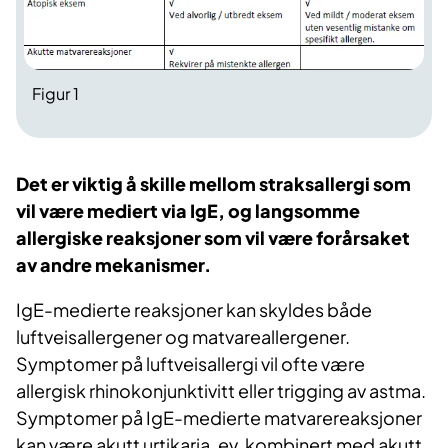
Figur 1
Det er viktig å skille mellom straksallergi som
vil være mediert via IgE, og langsomme
allergiske reaksjoner som vil være forårsaket
av andre mekanismer.
IgE-medierte reaksjoner kan skyldes både
luftveisallergener og matvareallergener.
Symptomer på luftveisallergi vil ofte være
allergisk rhinokonjunktivitt eller trigging av astma.
Symptomer på IgE-medierte matvarereaksjoner
kan være akutt urtikaria, ev. kombinert med akutt