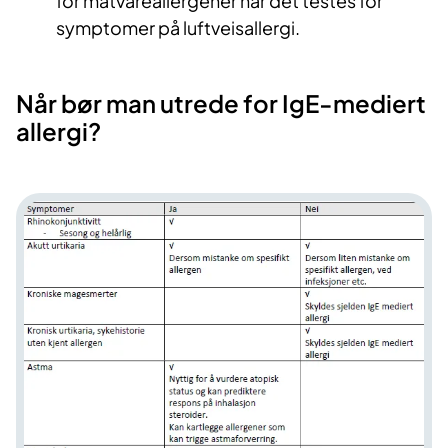
for matvareallergener når det testes for
symptomer på luftveisallergi.
Når bør man utrede for IgE-mediert
allergi?