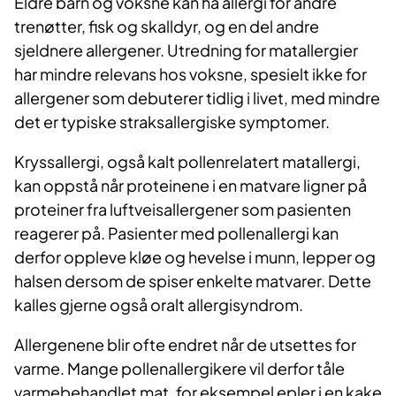
Eldre barn og voksne kan ha allergi for andre
trenøtter, fisk og skalldyr, og en del andre
sjeldnere allergener. Utredning for matallergier
har mindre relevans hos voksne, spesielt ikke for
allergener som debuterer tidlig i livet, med mindre
det er typiske straksallergiske symptomer.
Kryssallergi,
også kalt pollenrelatert matallergi,
kan oppstå når proteinene i en matvare ligner på
proteiner fra luftveisallergener som pasienten
reagerer på. Pasienter med pollenallergi kan
derfor oppleve kløe og hevelse i munn, lepper og
halsen dersom de spiser enkelte matvarer. Dette
kalles gjerne også oralt allergisyndrom.
Allergenene blir ofte endret når de utsettes for
varme. Mange pollenallergikere vil derfor tåle
varmebehandlet mat, for eksempel epler i en kake