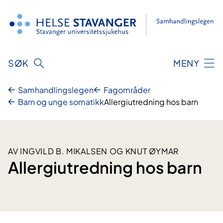
Hopp
til
innhold
SØK
MENY
Samhandlingslegen
Fagområder
Barn og unge somatikk
Allergiutredning hos barn
AV INGVILD B. MIKALSEN OG KNUT ØYMAR
Allergiutredning hos barn