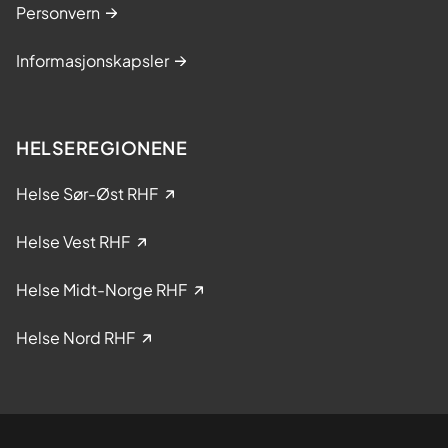
Personvern
Informasjonskapsler
HELSEREGIONENE
Helse Sør-Øst RHF
Helse Vest RHF
Helse Midt-Norge RHF
Helse Nord RHF