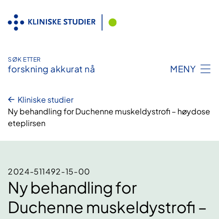
Hopp
til
innhold
SØK ETTER
forskning akkurat nå
MENY
Kliniske studier
Ny behandling for Duchenne muskeldystrofi – høydose
eteplirsen
2024-511492-15-00
Ny behandling for
Duchenne muskeldystrofi –