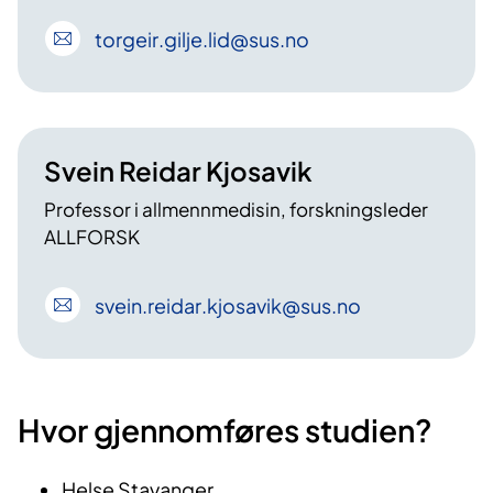
torgeir
.gilje
.lid
@sus
.no
Svein Reidar Kjosavik
Professor i allmennmedisin, forskningsleder
ALLFORSK
svein
.reidar
.kjosavik
@sus
.no
Hvor gjennomføres studien?
Helse Stavanger