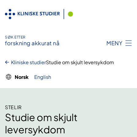
Hopp
til
innhold
SØK ETTER
forskning akkurat nå
MENY
Kliniske studier
Studie om skjult leversykdom
Norsk
English
STELIR
Studie om skjult
leversykdom